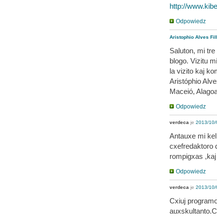
http://www.kib
Odpowiedz
Aristophio Alves Fi
Saluton, mi tre
blogo. Vizitu m
la vizito kaj ko
Aristóphio Alve
Maceió, Alagoa
Odpowiedz
verdeca
je
2013/10/
Antauxe mi kelk
cxefredaktoro d
rompigxas ,kaj 
Odpowiedz
verdeca
je
2013/10/
Cxiuj programo
auxskultanto.Cx