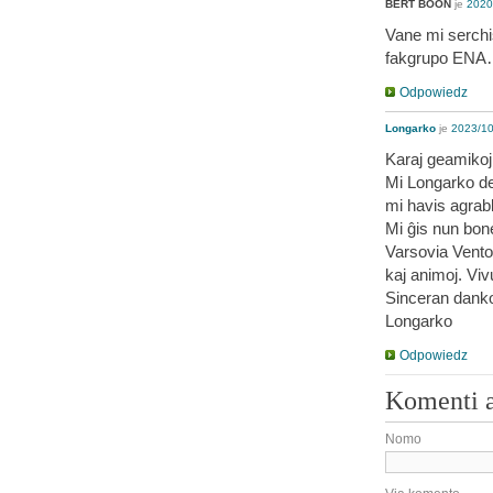
BERT BOON
je
2020
Vane mi serchi
fakgrupo EN
Odpowiedz
Longarko
je
2023/10
Karaj geamikoj
Mi Longarko de
mi havis agrabl
Mi ĝis nun bone
Varsovia Vento, 
kaj animoj. Viv
Sinceran danko
Longarko
Odpowiedz
Komenti 
Nomo