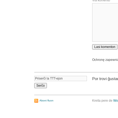
Via komento
Ochronę zapewn
Por trovi ĝust
Kreita pere de
Wo
Aboni fluon