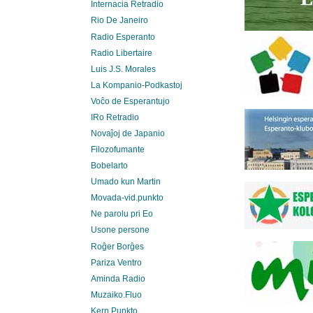
Internacia Retradio
Rio De Janeiro
Radio Esperanto
Radio Libertaire
Luis J.S. Morales
La Kompanio-Podkastoj
Voĉo de Esperantujo
IRo Retradio
Novaĵoj de Japanio
Filozofumante
Bobelarto
Umado kun Martin
Movada-vid.punkto
Ne parolu pri Eo
Usone persone
Roĝer Borĝes
Pariza Ventro
Aminda Radio
Muzaiko.Fluo
Kern.Punkto