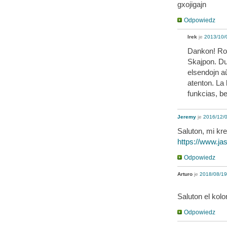
gxojigajn
Odpowiedz
Irek
je
2013/10/0
Dankon! Rom
Skajpon. Du
elsendojn a
atenton. La
funkcias, be
Jeremy
je
2016/12/0
Saluton, mi kre
https://www.ja
Odpowiedz
Arturo
je
2018/08/19
Saluton el kol
Odpowiedz