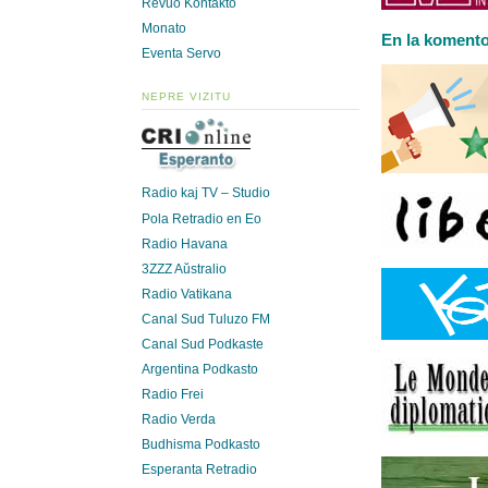
Revuo Kontakto
Monato
En la komento 
Eventa Servo
NEPRE VIZITU
Radio kaj TV – Studio
Pola Retradio en Eo
Radio Havana
3ZZZ Aŭstralio
Radio Vatikana
Canal Sud Tuluzo FM
Canal Sud Podkaste
Argentina Podkasto
Radio Frei
Radio Verda
Budhisma Podkasto
Esperanta Retradio