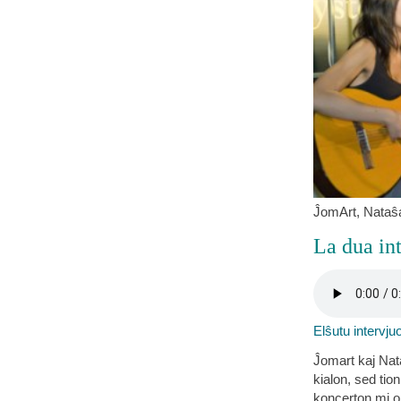
ĴomArt, Nataŝa
La dua in
Elŝutu intervju
Ĵomart kaj Nat
kialon, sed tion
koncerton mi op