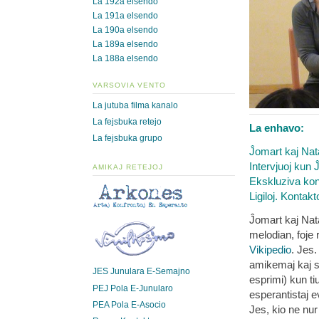
La 192a elsendo
La 191a elsendo
La 190a elsendo
La 189a elsendo
La 188a elsendo
VARSOVIA VENTO
La jutuba filma kanalo
La fejsbuka retejo
La enhavo:
La fejsbuka grupo
Ĵomart kaj Nat
Intervjuoj kun 
AMIKAJ RETEJOJ
Ekskluziva konc
Ligiloj. Kontakt
Ĵomart kaj Nat
melodian, foje
Vikipedio
. Jes.
amikemaj kaj s
JES Junulara E-Semajno
esprimi) kun ti
PEJ Pola E-Junularo
esperantistaj e
PEA Pola E-Asocio
Jes, kio ne nur