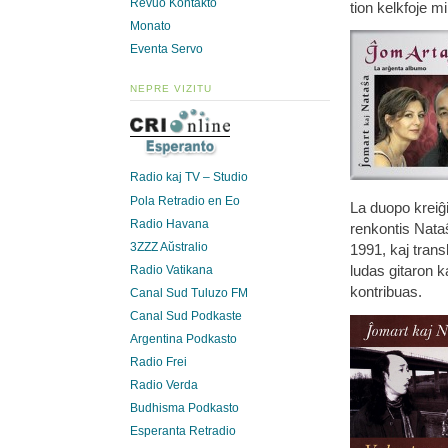
Revuo Kontakto
tion kelkfoje m
Monato
Eventa Servo
NEPRE VIZITU
Radio kaj TV – Studio
Pola Retradio en Eo
La duopo krei
Radio Havana
renkontis Nataŝ
3ZZZ Aŭstralio
1991, kaj transl
ludas gitaron k
Radio Vatikana
kontribuas.
Canal Sud Tuluzo FM
Canal Sud Podkaste
Argentina Podkasto
Radio Frei
Radio Verda
Budhisma Podkasto
Esperanta Retradio