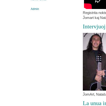
Admin
Registrita nokt
Ĵomart kaj Nata
Intervjuoj
ĴomArt, Nataŝa
La unua 