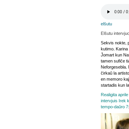
elŝutu
Elŝutu intervju
Sekvis nokte, p
kutimo. Karina 
Ĵomart kun Nata
tamen sufiĉe ti
Neforgesebla. 
ĉirkaŭ la artist
en memoro kaj 
startadis kun 
Realigita april
intervjuis Irek 
tempo-daŭro 7: