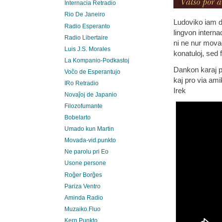
Internacia Retradio
Rio De Janeiro
Ludoviko iam di
Radio Esperanto
lingvon interna
Radio Libertaire
ni ne nur mova
Luis J.S. Morales
konatuloj, sed f
La Kompanio-Podkastoj
Dankon karaj pr
Voĉo de Esperantujo
kaj pro via am
IRo Retradio
Irek
Novaĵoj de Japanio
Filozofumante
Bobelarto
Umado kun Martin
Movada-vid.punkto
Ne parolu pri Eo
Usone persone
Roĝer Borĝes
Pariza Ventro
Aminda Radio
Muzaiko.Fluo
Kern.Punkto