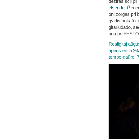
deziras scii pl
elsendo
. Ĝener
oni zorgas pri
gvidis ankaŭ ĉi
gitarludado, se
unu pri FESTO 
Realigitaj aŭg
aperis en
la 93
tempo-daŭro: 7