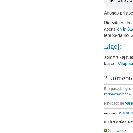
Anonco pri ape
Ricevita de la a
aperis
en la 81
tempo-daŭro: 3
Ligoj:
ĴomArt kaj Na
kaj ĉe:
Vikiped
2 koment
Respurada ligilo
karina/trackback/
Pingback de
Vars
Anonim
je
2013/08/1
mi tre ŝatas de 
Odpowiedz