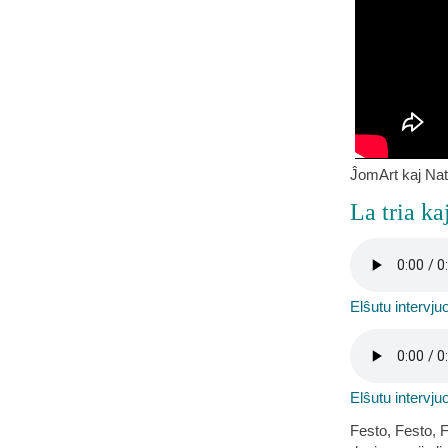
ĴomArt kaj Na
La tria k
Elŝutu intervju
Elŝutu intervju
Festo, Festo, F