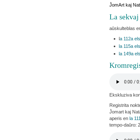
ĴomArt kaj Na
La sekvaj
aŭskulteblas e
l
a 112a el
la 115a el
la 149a el
Kromregis
Ekskluziva ko
Registrita nokt
Ĵomart kaj Nat
aperis en
la 11
tempo-daŭro: 2