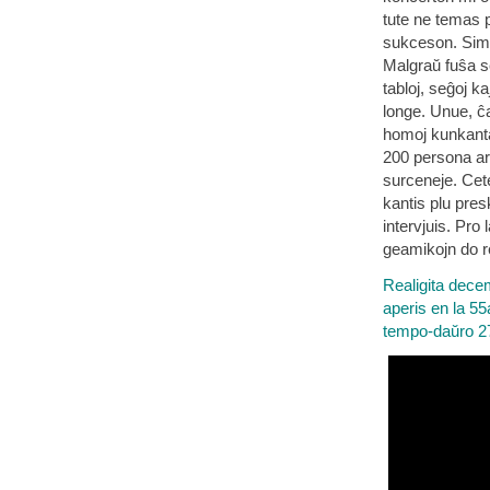
tute ne temas p
sukceson. Simpl
Malgraŭ fuŝa sc
tabloj, seĝoj k
longe. Unue, ĉ
homoj kunkantad
200 persona ar
surceneje. Cete
kantis plu pres
intervjuis. Pro
geamikojn do reg
Realigita dec
aperis en la 55
tempo-daŭro 2