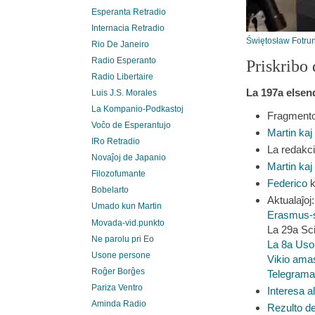
Esperanta Retradio
Internacia Retradio
Świętosław Fotru
Rio De Janeiro
Radio Esperanto
Priskribo 
Radio Libertaire
La 197a elsen
Luis J.S. Morales
La Kompanio-Podkastoj
Fragment
Voĉo de Esperantujo
Martin kaj 
IRo Retradio
La redakc
Novaĵoj de Japanio
Martin kaj 
Filozofumante
Federico
k
Bobelarto
Aktualaĵoj:
Umado kun Martin
Erasmus-s
Movada-vid.punkto
La 29a Sc
Ne parolu pri Eo
La 8a Uso
Usone persone
Vikio ama
Roĝer Borĝes
Telegrama 
Pariza Ventro
Interesa 
Aminda Radio
Rezulto d