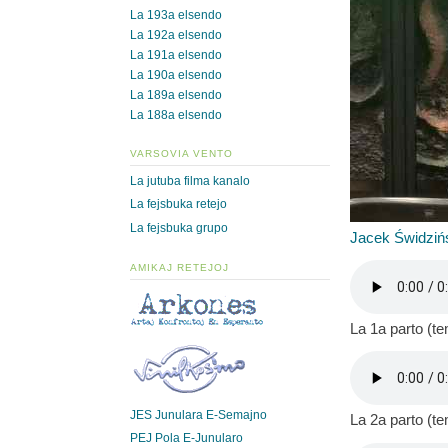
La 193a elsendo
La 192a elsendo
La 191a elsendo
La 190a elsendo
La 189a elsendo
La 188a elsendo
VARSOVIA VENTO
La jutuba filma kanalo
La fejsbuka retejo
La fejsbuka grupo
Jacek Świdziń
AMIKAJ RETEJOJ
La 1a parto (t
JES Junulara E-Semajno
La 2a parto (t
PEJ Pola E-Junularo