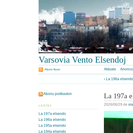
Varsovia Vento Elsendoj
Aktuale
Anonco
Aboni fluon
‹ La 196a elsend
Abonu podkaston
La 197a e
2026/06/29
de
vi
LASTAJ
La 197a elsendo
La 196a elsendo
La 195a elsendo
La 194a elsendo