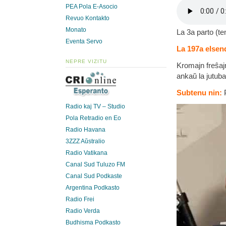
PEA Pola E-Asocio
Revuo Kontakto
Monato
La 3a parto (t
Eventa Servo
La 197a elsend
NEPRE VIZITU
Kromajn freŝaj
ankaŭ la jutub
Subtenu nin:
P
Radio kaj TV – Studio
Pola Retradio en Eo
Radio Havana
3ZZZ Aŭstralio
Radio Vatikana
Canal Sud Tuluzo FM
Canal Sud Podkaste
Argentina Podkasto
Radio Frei
Radio Verda
Budhisma Podkasto