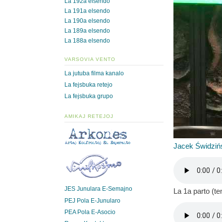
La 192a elsendo
La 191a elsendo
La 190a elsendo
La 189a elsendo
La 188a elsendo
VARSOVIA VENTO
La jutuba filma kanalo
La fejsbuka retejo
La fejsbuka grupo
AMIKAJ RETEJOJ
Jacek Świdziń
JES Junulara E-Semajno
La 1a parto (t
PEJ Pola E-Junularo
PEA Pola E-Asocio