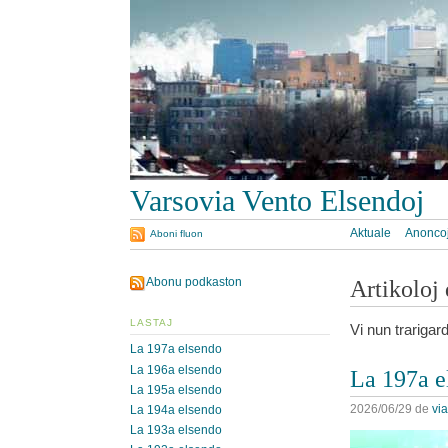
Varsovia Vento Elsendoj
Aktuale
Anonco
Aboni fluon
Abonu podkaston
Artikoloj
LASTAJ
Vi nun trariga
La 197a elsendo
La 196a elsendo
La 197a e
La 195a elsendo
2026/06/29
de
vi
La 194a elsendo
La 193a elsendo