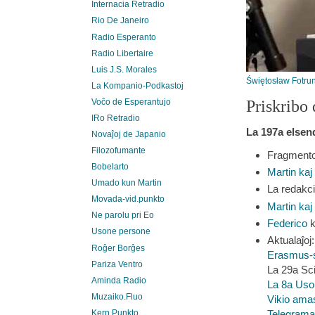
Internacia Retradio
Rio De Janeiro
Radio Esperanto
Radio Libertaire
Luis J.S. Morales
Świętosław Fotru
La Kompanio-Podkastoj
Priskribo 
Voĉo de Esperantujo
IRo Retradio
La 197a elsen
Novaĵoj de Japanio
Filozofumante
Fragment
Bobelarto
Martin kaj 
Umado kun Martin
La redakc
Movada-vid.punkto
Martin kaj 
Ne parolu pri Eo
Federico
k
Usone persone
Aktualaĵoj:
Roĝer Borĝes
Erasmus-s
Pariza Ventro
La 29a Sc
Aminda Radio
La 8a Uso
Muzaiko.Fluo
Vikio ama
Telegrama 
Kern.Punkto