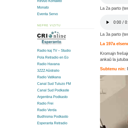
Revuo Kontakto
Monato
La 2a parto (t
Eventa Servo
NEPRE VIZITU
La 3a parto (t
La 197a elsend
Radio kaj TV – Studio
Kromajn freŝaj
Pola Retradio en Eo
ankaŭ la jutub
Radio Havana
Subtenu nin:
P
3ZZZ Aŭstralio
Radio Vatikana
Canal Sud Tuluzo FM
Canal Sud Podkaste
Argentina Podkasto
Radio Frei
Radio Verda
Budhisma Podkasto
Esperanta Retradio