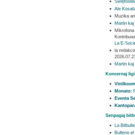
Świętosła
Ale Kosab
Muzika an
Martin kaj 
Mikrofona
Kontribuas
La E-Socie
la redakci
2026.07.2
Martin kaj 
Koncernaj ligi
Vinilkos
Monato
:
Eventa S
Kantopar
Senpagaj bitbu
La Bitbul
Bulteno el