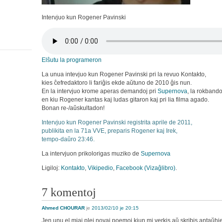
Intervjuo kun Rogener Pavinski
Elŝutu la programeron
La unua intevjuo kun Rogener Pavinski pri la revuo Kontakto,
kies ĉefredaktoro li fariĝis ekde aŭtuno de 2010 ĝis nun.
En la intervjuo krome aperas demandoj pri
Supernova
, la rokband
en kiu Rogener kantas kaj ludas gitaron kaj pri lia filma agado.
Bonan re-/aŭskultadon!
Intervjuo kun Rogener Pavinski registrita aprile de 2011,
publikita en la 71a VVE,
preparis Rogener kaj Irek
,
tempo-daŭro 23:46.
La intervjuon prikolorigas muziko de
Supernova
Ligiloj:
Kontakto
,
Vikipedio
,
Facebook (Vizaĝlibro)
.
7 komentoj
Ahmed CHOURAR
je
2013/02/10 je 20:15
Jen unu el miaj plej novaj poemoj kiun mi verkis aŭ skribis antaŭh