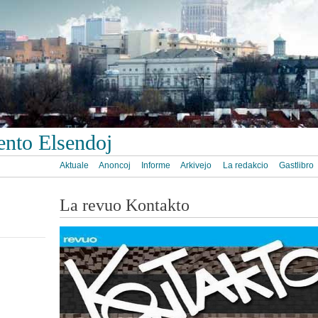
ento Elsendoj
Aktuale
Anoncoj
Informe
Arkivejo
La redakcio
Gastlibro
La revuo Kontakto