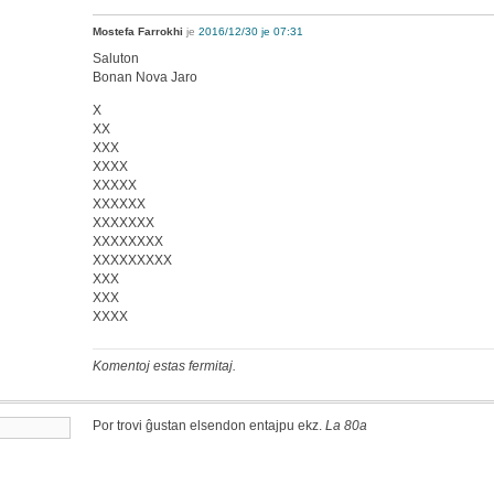
Mostefa Farrokhi
je
2016/12/30 je 07:31
Saluton
Bonan Nova Jaro
X
XX
XXX
XXXX
XXXXX
XXXXXX
XXXXXXX
XXXXXXXX
XXXXXXXXX
XXX
XXX
XXXX
Komentoj estas fermitaj.
Por trovi ĝustan elsendon entajpu ekz.
La 80a