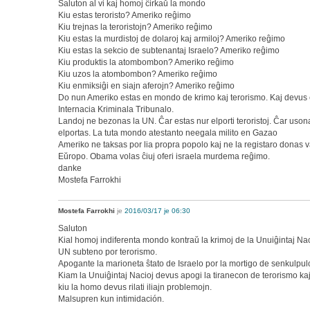
Saluton al vi kaj homoj ĉirkaŭ la mondo
Kiu estas teroristo? Ameriko reĝimo
Kiu trejnas la teroristojn? Ameriko reĝimo
Kiu estas la murdistoj de dolaroj kaj armiloj? Ameriko reĝimo
Kiu estas la sekcio de subtenantaj Israelo? Ameriko reĝimo
Kiu produktis la atombombon? Ameriko reĝimo
Kiu uzos la atombombon? Ameriko reĝimo
Kiu enmiksiĝi en siajn aferojn? Ameriko reĝimo
Do nun Ameriko estas en mondo de krimo kaj terorismo. Kaj devus es
Internacia Kriminala Tribunalo.
Landoj ne bezonas la UN. Ĉar estas nur elporti teroristoj. Ĉar usona
elportas. La tuta mondo atestanto neegala milito en Gazao
Ameriko ne taksas por lia propra popolo kaj ne la registaro donas v
Eŭropo. Obama volas ĉiuj oferi israela murdema reĝimo.
danke
Mostefa Farrokhi
Mostefa Farrokhi
je
2016/03/17 je 06:30
Saluton
Kial homoj indiferenta mondo kontraŭ la krimoj de la Unuiĝintaj Nac
UN subteno por terorismo.
Apogante la marioneta ŝtato de Israelo por la mortigo de senkulpulo
Kiam la Unuiĝintaj Nacioj devus apogi la tiranecon de terorismo kaj
kiu la homo devus rilati iliajn problemojn.
Malsupren kun intimidación.