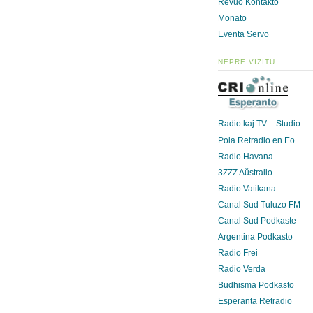
Revuo Kontakto
Monato
Eventa Servo
NEPRE VIZITU
Radio kaj TV – Studio
Pola Retradio en Eo
Radio Havana
3ZZZ Aŭstralio
Radio Vatikana
Canal Sud Tuluzo FM
Canal Sud Podkaste
Argentina Podkasto
Radio Frei
Radio Verda
Budhisma Podkasto
Esperanta Retradio