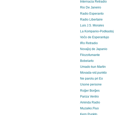
Internacia Retradio
Rio De Janeiro
Radio Esperanto
Radio Libertaire
Luis J.S. Morales
La Kompanio-Podkastoj
Voĉo de Esperantujo
IRo Retradio
Novaĵoj de Japanio
Filozofumante
Bobelarto
Umado kun Martin
Movada-vid.punkto
Ne parolu pri Eo
Usone persone
Roĝer Borĝes
Pariza Ventro
Aminda Radio
Muzaiko.Fluo
Kern.Punkto