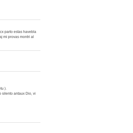
cx parto estas havebla
aj mi provas montri al
tu ).
o silento antaux Dio, vi