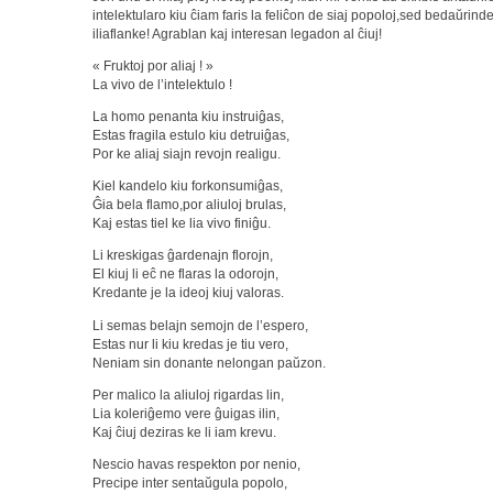
intelektularo kiu ĉiam faris la feliĉon de siaj popoloj,sed bedaŭrin
iliaflanke! Agrablan kaj interesan legadon al ĉiuj!
« Fruktoj por aliaj ! »
La vivo de l’intelektulo !
La homo penanta kiu instruiĝas,
Estas fragila estulo kiu detruiĝas,
Por ke aliaj siajn revojn realigu.
Kiel kandelo kiu forkonsumiĝas,
Ĝia bela flamo,por aliuloj brulas,
Kaj estas tiel ke lia vivo finiĝu.
Li kreskigas ĝardenajn florojn,
El kiuj li eĉ ne flaras la odorojn,
Kredante je la ideoj kiuj valoras.
Li semas belajn semojn de l’espero,
Estas nur li kiu kredas je tiu vero,
Neniam sin donante nelongan paŭzon.
Per malico la aliuloj rigardas lin,
Lia koleriĝemo vere ĝuigas ilin,
Kaj ĉiuj deziras ke li iam krevu.
Nescio havas respekton por nenio,
Precipe inter sentaŭgula popolo,