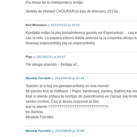
Kiu timas ke la inteligenteco leviĝu.
Verkita de Ahmed CHOURAR,la 6an de februaro 2013a.
Neil Blonstein
je
2013/02/10 je 23:02
Kontakto estas la plej bona/interesa gazeto en Esperantujo….cxu e
cxe la reto. La papera eldono fidele alvenas la la novjorka oficejo k
diversaj esperantistoj kaj ne-esperantistoj.
Pigo
je
2013/02/11 je 10:47
Tre alloga elsendo – freŝiga eĉ…
Mostefa Farrokhi
je
2014/08/26 je 10:34
Saluton al vi kaj via geesperantistoj en tuta mondo
Mi parolis kun la Vatikano. ( Papo, kardinaloj, pastroj, fratinoj kaj me
Kial vi silentu antaux la mortigo de palestinanoj en Gazao. kaj Krist
sentos honton. Ĉiuj vi devas respondi al Dio.
kial la silento ????????????????????????????.
tre dankas
Mostefa Farrokhi
Mostefa Farrokhi
je
2014/09/08 je 16:08