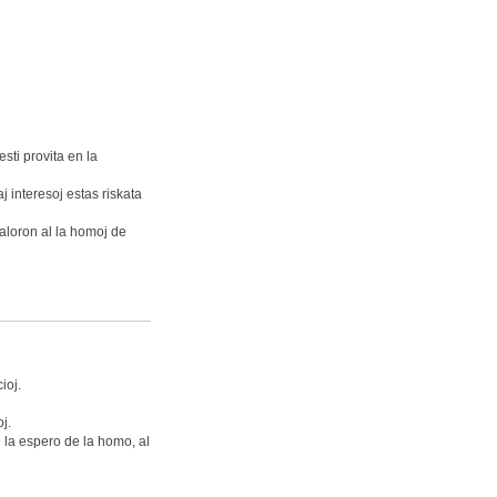
ti provita en la
j interesoj estas riskata
aloron al la homoj de
ioj.
j.
 la espero de la homo, al