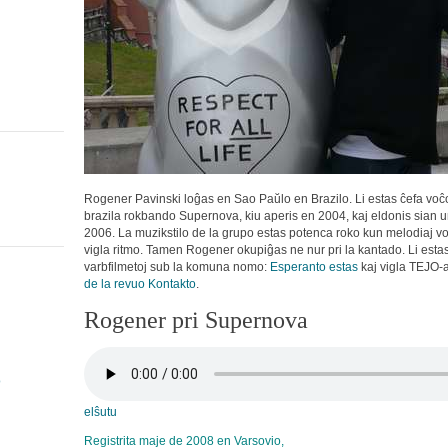
Rogener Pavinski loĝas en Sao Paŭlo en Brazilo. Li estas ĉefa voĉo 
brazila rokbando Supernova, kiu aperis en 2004, kaj eldonis sian
2006. La muzikstilo de la grupo estas potenca roko kun melodiaj vo
vigla ritmo. Tamen Rogener okupiĝas ne nur pri la kantado. Li estas
varbfilmetoj sub la komuna nomo:
Esperanto estas
kaj vigla TEJO-a
de la revuo Kontakto
.
Rogener pri Supernova
o
elŝutu
Registrita maje de 2008 en Varsovio,