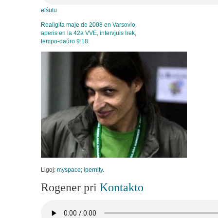
elŝutu
Realigita maje de 2008 en Varsovio,
aperis en la 42a VVE, intervjuis Irek,
tempo-daŭro 9:18.
Ligoj:
myspace
;
ipernity
.
Rogener pri
Kontakto