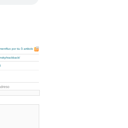
entfluo por tiu ĉi artikolo
insky/trackback/
4
adreso