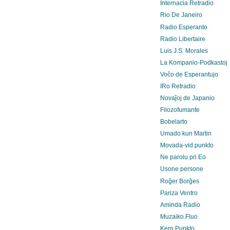
Internacia Retradio
Rio De Janeiro
Radio Esperanto
Radio Libertaire
Luis J.S. Morales
La Kompanio-Podkastoj
Voĉo de Esperantujo
IRo Retradio
Novaĵoj de Japanio
Filozofumante
Bobelarto
Umado kun Martin
Movada-vid.punkto
Ne parolu pri Eo
Usone persone
Roĝer Borĝes
Pariza Ventro
Aminda Radio
Muzaiko.Fluo
Kern.Punkto