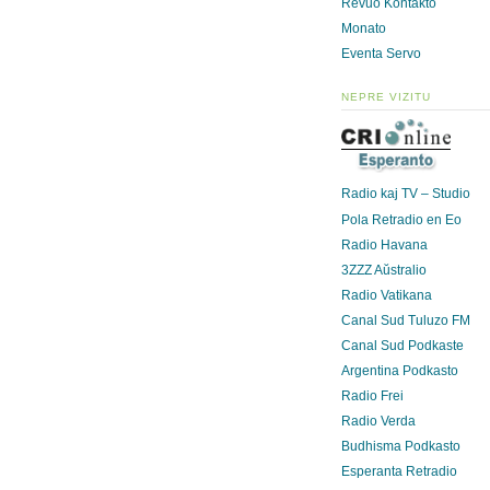
Revuo Kontakto
Monato
Eventa Servo
NEPRE VIZITU
Radio kaj TV – Studio
Pola Retradio en Eo
Radio Havana
3ZZZ Aŭstralio
Radio Vatikana
Canal Sud Tuluzo FM
Canal Sud Podkaste
Argentina Podkasto
Radio Frei
Radio Verda
Budhisma Podkasto
Esperanta Retradio