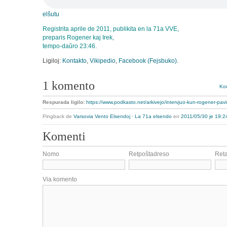
elŝutu
Registrita aprile de 2011, publikita en la 71a VVE,
preparis Rogener kaj Irek,
tempo-daŭro 23:46.
Ligiloj:
Kontakto
,
Vikipedio
,
Facebook (Fejsbuko)
.
1 komento
Kom
Respurada ligilo:
https://www.podkasto.net/arkivejo/intervjuo-kun-rogener-pav
Pingback de
Varsovia Vento Elsendoj · La 71a elsendo
en
2011/05/30 je 19:2
Komenti
Nomo
Retpoŝtadreso
Ret
Via komento