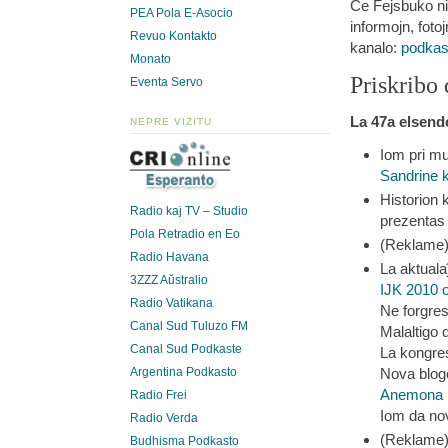
Ĉe Fejsbuko ni
PEA Pola E-Asocio
informojn, fotoj
Revuo Kontakto
kanalo:
podkas
Monato
Priskribo 
Eventa Servo
La 47a elsendo
NEPRE VIZITU
Iom pri m
Sandrine k
Historion 
Radio kaj TV – Studio
prezentas 
Pola Retradio en Eo
(Reklame
Radio Havana
La aktualaĵ
3ZZZ Aŭstralio
IJK 2010 
Radio Vatikana
Ne forgres
Canal Sud Tuluzo FM
Malaltigo 
Canal Sud Podkaste
La kongre
Nova blog
Argentina Podkasto
Anemona 
Radio Frei
Iom da nov
Radio Verda
(Reklame
Budhisma Podkasto