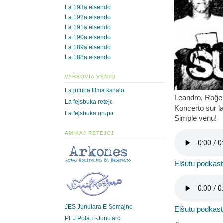
La 193a elsendo
La 192a elsendo
La 191a elsendo
La 190a elsendo
La 189a elsendo
La 188a elsendo
VARSOVIA VENTO
La jutuba filma kanalo
Leandro, Roĝe
La fejsbuka retejo
Koncerto sur l
La fejsbuka grupo
Simple venu!
AMIKAJ RETEJOJ
Elŝutu podkas
JES Junulara E-Semajno
Elŝutu podkas
PEJ Pola E-Junularo