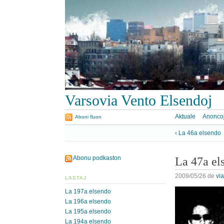
Varsovia Vento Elsendoj
Aktuale
Anonco
Aboni fluon
‹ La 46a elsendo
Abonu podkaston
La 47a el
2009/05/26
de
vi
LASTAJ
La 197a elsendo
La 196a elsendo
La 195a elsendo
La 194a elsendo