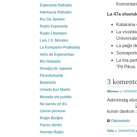
Komentario
Esperanta Retradio
Internacia Retradio
La 47a elsendo
Rio De Janeiro
Katakana e
Radio Esperanto
La vivanta
Radio Libertaire
Universal
Luis J.S. Morales
La paĝo d
La Kompanio-Podkastoj
Sonraporto
Voĉo de Esperantujo
La tria pa
IRo Retradio
“Pit Pikus
Novaĵoj de Japanio
Filozofumante
3 koment
Bobelarto
Umado kun Martin
Wimmer
je
2009/05/
Movada-vid.punkto
Admirindaj els
Ne parolu pri Eo
koran dankon
Usone persone
Roĝer Borĝes
Odpowiedz
Pariza Ventro
Toño
je
2009/05/28 j
Aminda Radio