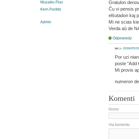
Gratulon denov
Muzaiko.Fluo
Ĉu vi pensis p
Kern.Punkto
elŝutadon kaj p
Mi ne scias kie
Admin
Verda aŭ de NA
Odpowiedz
tst
je
2009/05/29
Por uzi nian
poste “Add t
Mi provis ap
numeron de 
Komenti
Nomo
Via komento