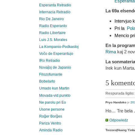
Esperanta 
Esperanta Retradio
La 69a elsendo
Internacia Retradio
Rio De Janeiro
Intervjuo 
Radio Esperanto
Pri la
Pol
Radio Libertaire
Mencio pri
Luis J.S. Morales
En la progra
La Kompanio-Podkastoj
Rima
kaj 2 nov
Voĉo de Esperantujo
IRo Retradio
La sonmateria
Irek kun Marta
Novaĵoj de Japanio
Filozofumante
5 koment
Bobelarto
Umado kun Martin
Respurada ligilo
Movada-vid.punkto
Ne parolu pri Eo
Pryo Handoko
je
201
Usone persone
Ho… Tre bela .
Roĝer Borĝes
Odpowiedz
Pariza Ventro
Aminda Radio
Trezoro(Huang Yinb