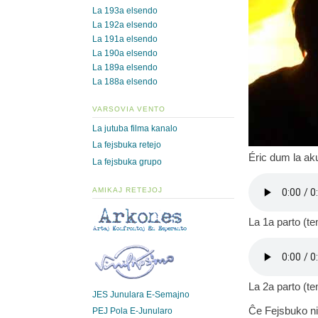
La 193a elsendo
La 192a elsendo
La 191a elsendo
La 190a elsendo
La 189a elsendo
La 188a elsendo
VARSOVIA VENTO
La jutuba filma kanalo
La fejsbuka retejo
Éric dum la ak
La fejsbuka grupo
AMIKAJ RETEJOJ
La 1a parto (t
La 2a parto (t
JES Junulara E-Semajno
Ĉe Fejsbuko ni
PEJ Pola E-Junularo