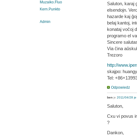
Muzaiko.Fluo
Saluton, karaj 
Kern.Punkto
elsendojn. Verd
hazarde kaj ĝoj
Admin
belaj kantoj, in
konataj voĉoj d
programo el var
Sincere saluta
Via ĉina aŭskul
Trezoro
http://www.ipe
skajpo: huang
Tel: +86+1399
Odpowiedz
ben
je
2011/04/28 je
Saluton,
Cxu vi povus in
?
Dankon,