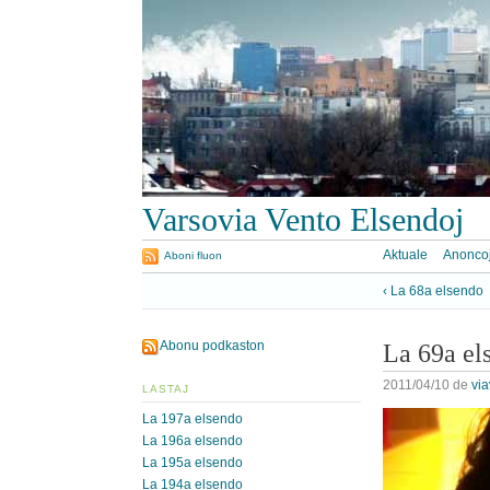
Varsovia Vento Elsendoj
Aktuale
Anonco
Aboni fluon
‹ La 68a elsendo
Abonu podkaston
La 69a el
2011/04/10
de
vi
LASTAJ
La 197a elsendo
La 196a elsendo
La 195a elsendo
La 194a elsendo