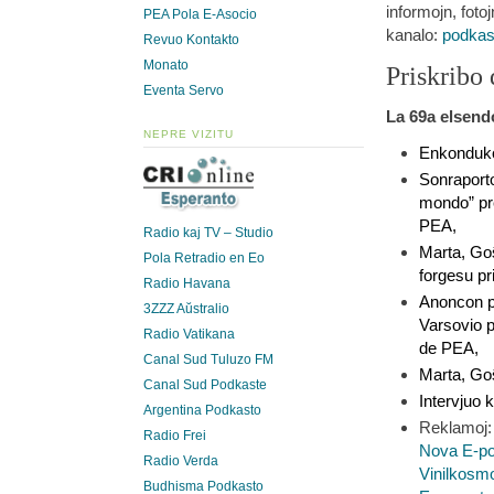
informojn, fotoj
PEA Pola E-Asocio
kanalo:
podkas
Revuo Kontakto
Monato
Priskribo 
Eventa Servo
La 69a elsendo
NEPRE VIZITU
Enkonduko
Sonraporto
mondo” pre
PEA,
Radio kaj TV – Studio
Marta, Go
Pola Retradio en Eo
forgesu pri
Radio Havana
Anoncon pr
3ZZZ Aŭstralio
Varsovio 
Radio Vatikana
de PEA,
Canal Sud Tuluzo FM
Marta, Go
Canal Sud Podkaste
Intervjuo 
Argentina Podkasto
Reklamoj:
Radio Frei
Nova E-po
Radio Verda
Vinilkosm
Budhisma Podkasto