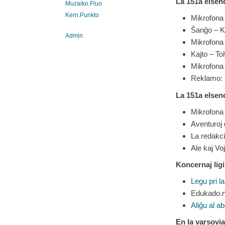
La 151a
elsend
Muzaiko.Fluo
Kern.Punkto
Mikrofona 
Ŝanĝo – K
Admin
Mikrofona 
Kajto – T
Mikrofona 
Reklamo:
La
151
a elsen
Mikrofona 
Aventuroj
La redakci
Ale kaj Vo
Koncernaj ligi
Legu pri 
Edukado.n
Aliĝu al a
En la varsovi