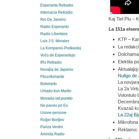
Esperanta Retradio
Internacia Retradio
Kaj Tiel Plu – 
Rio De Janeiro
Radio Esperanto
La 151a elsen
Radio Libertaire
KTP – Kan
Luis J.S. Morales
La redakci
La Kompanio-Podkastoj
Dolchamar
Voĉo de Esperantujo
Elektita p
IRo Retradio
Aktualaĵoj:
Novaĵoj de Japanio
Nuligo de 
Filozofumante
La novjar
Bobelarto
La 2a Vir
Umado kun Martin
Volontulo 
Movada-vid.punkto
Decembra 
Ne parolu pri Eo
Kvazaŭ ko
Usone persone
La 22aj Bj
Roĝer Borĝes
Mikrofona 
Pariza Ventro
Reklamo:
Aminda Radio