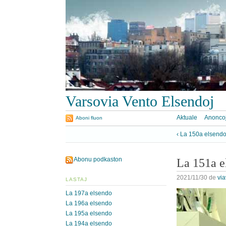
Varsovia Vento Elsendoj
Aktuale
Anonco
Aboni fluon
‹ La 150a elsend
Abonu podkaston
La 151a e
2021/11/30
de
vi
LASTAJ
La 197a elsendo
La 196a elsendo
La 195a elsendo
La 194a elsendo