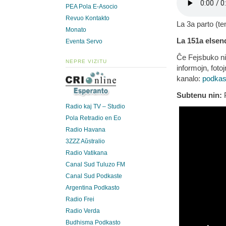
PEA Pola E-Asocio
Revuo Kontakto
La 3a parto (t
Monato
La 151a elsend
Eventa Servo
Ĉe Fejsbuko ni
NEPRE VIZITU
informojn, fotoj
kanalo:
podkas
Subtenu nin:
P
Radio kaj TV – Studio
Pola Retradio en Eo
Radio Havana
3ZZZ Aŭstralio
Radio Vatikana
Canal Sud Tuluzo FM
Canal Sud Podkaste
Argentina Podkasto
Radio Frei
Radio Verda
Budhisma Podkasto