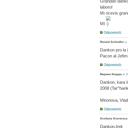
Grandan dankon 
laboro!
Mi ricevis gra
MI
Odpowiedz
Ronald Schindler
je
Dankon pro la 
Pacon al Jefim
Odpowiedz
Марина Коцарь
je
2
Dankon, kara I
2008 (Tar^hanku
Mironova, Vlad
Odpowiedz
Svetlana Kravtcova
Dankon,Irek