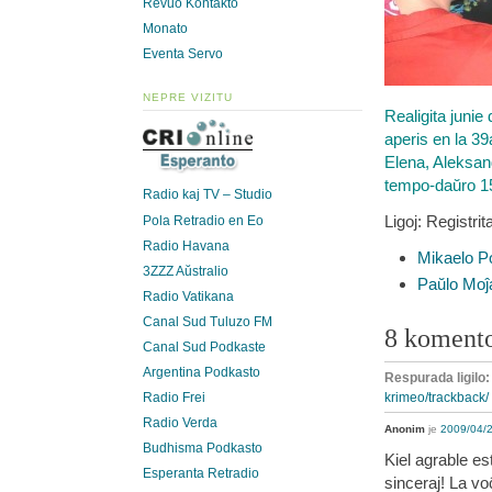
Revuo Kontakto
Monato
Eventa Servo
NEPRE VIZITU
Realigita junie
aperis en la 39
Elena, Aleksan
tempo-daŭro 1
Radio kaj TV – Studio
Ligoj: Registrit
Pola Retradio en Eo
Radio Havana
Mikaelo P
3ZZZ Aŭstralio
Paŭlo Moĵ
Radio Vatikana
Canal Sud Tuluzo FM
8 koment
Canal Sud Podkaste
Argentina Podkasto
Respurada ligilo
krimeo/trackback/
Radio Frei
Radio Verda
Anonim
je
2009/04/2
Budhisma Podkasto
Kiel agrable est
Esperanta Retradio
sinceraj! La vo