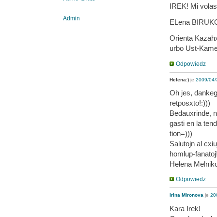
IREK! Mi volas v
Admin
ELena BIRUK
Orienta Kazahx
urbo Ust-Kam
Odpowiedz
Helena:)
je
2009/04/
Oh jes, dankego
retposxto!:)))
Bedauxrinde, ne
gasti en la ten
tion=)))
Salutojn al cxi
homlup-fanatoj
Helena Melnik
Odpowiedz
Irina Mironova
je
20
Kara Irek!