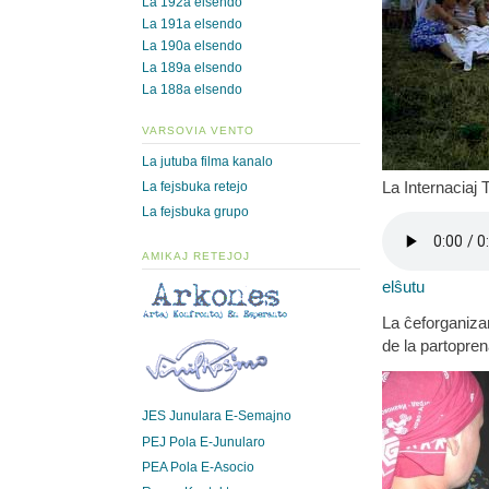
La 192a elsendo
La 191a elsendo
La 190a elsendo
La 189a elsendo
La 188a elsendo
VARSOVIA VENTO
La jutuba filma kanalo
La Internaciaj
La fejsbuka retejo
La fejsbuka grupo
AMIKAJ RETEJOJ
elŝutu
La ĉeforganizan
de la partopren
JES Junulara E-Semajno
PEJ Pola E-Junularo
PEA Pola E-Asocio