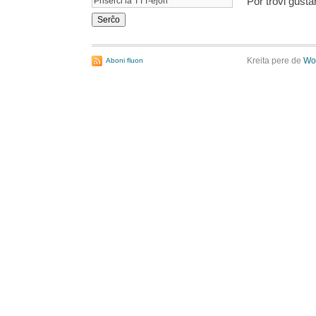
Por trovi ĝust
Kreita pere de
Wo
Aboni fluon