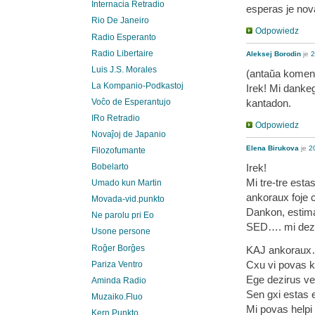
Internacia Retradio
esperas je nova
Rio De Janeiro
Odpowiedz
Radio Esperanto
Radio Libertaire
Aleksej Borodin
je
2
Luis J.S. Morales
(antaŭa koment
La Kompanio-Podkastoj
Irek! Mi danke
Voĉo de Esperantujo
kantadon.
IRo Retradio
Odpowiedz
Novaĵoj de Japanio
Elena Birukova
je
2
Filozofumante
Irek!
Bobelarto
Mi tre-tre esta
Umado kun Martin
ankoraux foje c
Movada-vid.punkto
Dankon, estima
Ne parolu pri Eo
SED…. mi dezir
Usone persone
Roĝer Borĝes
KAJ ankoraux
Cxu vi povas kl
Pariza Ventro
Ege dezirus ve
Aminda Radio
Sen gxi estas 
Muzaiko.Fluo
Mi povas helpi 
Kern.Punkto