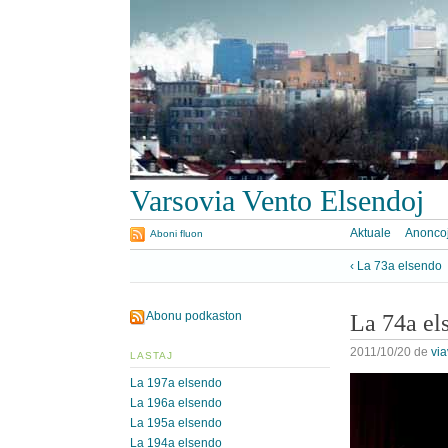
Varsovia Vento Elsendoj
Aktuale
Anonco
Aboni fluon
‹ La 73a elsendo
Abonu podkaston
La 74a el
2011/10/20
de
vi
LASTAJ
La 197a elsendo
La 196a elsendo
La 195a elsendo
La 194a elsendo