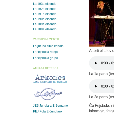
La 193a elsendo
La 192a elsendo
La 191a elsendo
La 190a elsendo
La 189a elsendo
La 188a elsendo
VARSOVIA VENTO
La jutuba filma kanalo
Asorti el Litovi
La fejsbuka retejo
La fejsbuka grupo
AMIKAJ RETEJOJ
La 1a parto (t
La 2a parto (t
Ĉe Fejsbuko ni
JES Junulara E-Semajno
informojn, fotoj
PEJ Pola E-Junularo