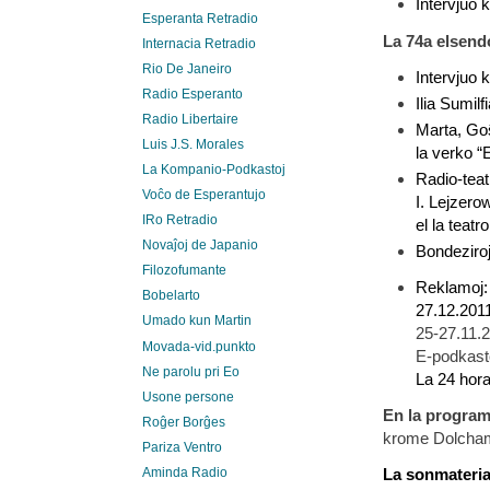
Intervjuo
k
Esperanta Retradio
La 74a elsendo
Internacia Retradio
Rio De Janeiro
Intervjuo 
Radio Esperanto
Ilia Sumil
Radio Libertaire
Marta, Goŝ
Luis J.S. Morales
la verko “E
La Kompanio-Podkastoj
Radio-tea
Voĉo de Esperantujo
I
. Lejzerow
IRo Retradio
el la teatr
Novaĵoj de Japanio
Bondeziro
Filozofumante
Reklamoj:
Bobelarto
27.12.201
Umado kun Martin
25-27.11.
Movada-vid.punkto
E-podkas
Ne parolu pri Eo
La 24 hora
Usone persone
En la progra
Roĝer Borĝes
krome Dolcha
Pariza Ventro
Aminda Radio
La sonmateria