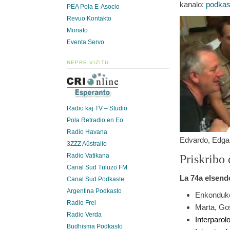
kanalo:
podkas
PEA Pola E-Asocio
Revuo Kontakto
Monato
Eventa Servo
NEPRE VIZITU
Radio kaj TV – Studio
Pola Retradio en Eo
Radio Havana
Edvardo, Edgar
3ZZZ Aŭstralio
Priskribo 
Radio Vatikana
Canal Sud Tuluzo FM
La 74a elsendo
Canal Sud Podkaste
Argentina Podkasto
Enkonduko 
Radio Frei
Marta, Goŝ
Radio Verda
Interparol
Budhisma Podkasto