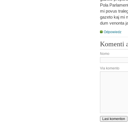
Pola Parlament
mi povus trale
gazeto kaj mi n
dum venonta ja
Odpowiedz
Komenti 
Nomo
Via komento