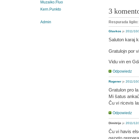
Muzaiko.Fluo
3 koment
Kern.Punkto
Respurada ligilo
Admin
Glavkos
je
2011/10/
Saluton karaj 
Gratulojn por 
Vidu vin en Gd
Odpowiedz
Rogener
je
2011/10/
Gratulon pro la
Mi ŝatus ankaŭ
Ĉu vi ricevis l
Odpowiedz
Dimitrije
je
2011/12/
Ĉu vi havis el
gazeto prepara