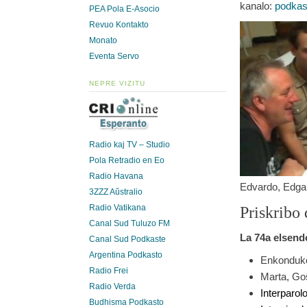
kanalo:
podkas
PEA Pola E-Asocio
Revuo Kontakto
Monato
Eventa Servo
NEPRE VIZITU
Radio kaj TV – Studio
Pola Retradio en Eo
Radio Havana
Edvardo, Edgar
3ZZZ Aŭstralio
Priskribo 
Radio Vatikana
Canal Sud Tuluzo FM
La 74a elsendo
Canal Sud Podkaste
Argentina Podkasto
Enkonduko 
Radio Frei
Marta, Goŝ
Radio Verda
Interparol
Budhisma Podkasto