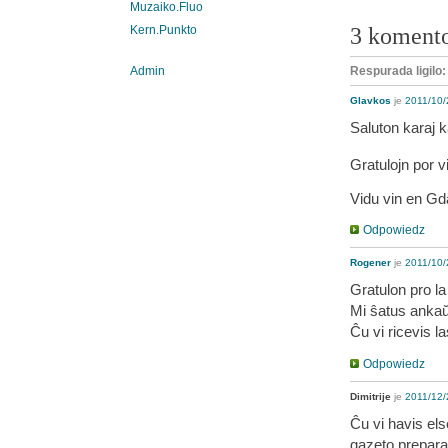
Muzaiko.Fluo
3 koment
Kern.Punkto
Respurada ligilo
Admin
Glavkos
je
2011/10/
Saluton karaj 
Gratulojn por 
Vidu vin en Gd
Odpowiedz
Rogener
je
2011/10/
Gratulon pro la
Mi ŝatus ankaŭ
Ĉu vi ricevis l
Odpowiedz
Dimitrije
je
2011/12/
Ĉu vi havis el
gazeto prepara