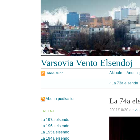
Varsovia Vento Elsendoj
Aktuale
Anonco
Aboni fluon
‹ La 73a elsendo
Abonu podkaston
La 74a el
2011/10/20
de
vi
LASTAJ
La 197a elsendo
La 196a elsendo
La 195a elsendo
La 194a elsendo