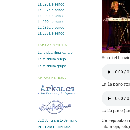
La 193a elsendo
La 192a elsendo
La 191a elsendo
La 190a elsendo
La 189a elsendo
La 188a elsendo
VARSOVIA VENTO
La jutuba filma kanalo
Asorti el Litovi
La fejsbuka retejo
La fejsbuka grupo
AMIKAJ RETEJOJ
La 1a parto (t
La 2a parto (t
Ĉe Fejsbuko ni
JES Junulara E-Semajno
informojn, fotoj
PEJ Pola E-Junularo