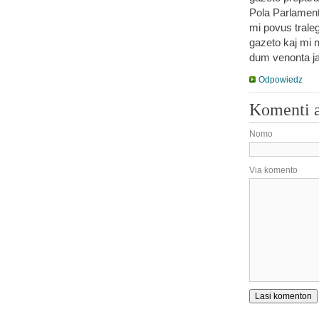
Pola Parlament
mi povus trale
gazeto kaj mi n
dum venonta ja
Odpowiedz
Komenti 
Nomo
Via komento