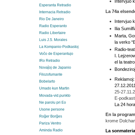
Intervjuo
k
Esperanta Retradio
La 74a elsendo
Internacia Retradio
Rio De Janeiro
Intervjuo 
Radio Esperanto
Ilia Sumil
Radio Libertaire
Marta, Goŝ
Luis J.S. Morales
la verko “E
La Kompanio-Podkastoj
Radio-tea
Voĉo de Esperantujo
I
. Lejzerow
IRo Retradio
el la teatr
Novaĵoj de Japanio
Bondeziro
Filozofumante
Reklamoj:
Bobelarto
27.12.201
Umado kun Martin
25-27.11.
Movada-vid.punkto
E-podkas
Ne parolu pri Eo
La 24 hora
Usone persone
En la progra
Roĝer Borĝes
krome Dolcha
Pariza Ventro
Aminda Radio
La sonmateria