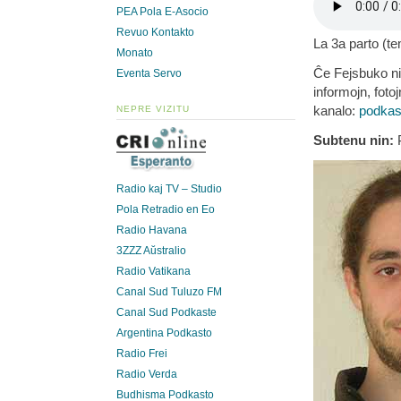
PEA Pola E-Asocio
Revuo Kontakto
La 3a parto (t
Monato
Ĉe Fejsbuko ni
Eventa Servo
informojn, fotoj
kanalo:
podkas
NEPRE VIZITU
Subtenu nin:
P
Radio kaj TV – Studio
Pola Retradio en Eo
Radio Havana
3ZZZ Aŭstralio
Radio Vatikana
Canal Sud Tuluzo FM
Canal Sud Podkaste
Argentina Podkasto
Radio Frei
Radio Verda
Budhisma Podkasto