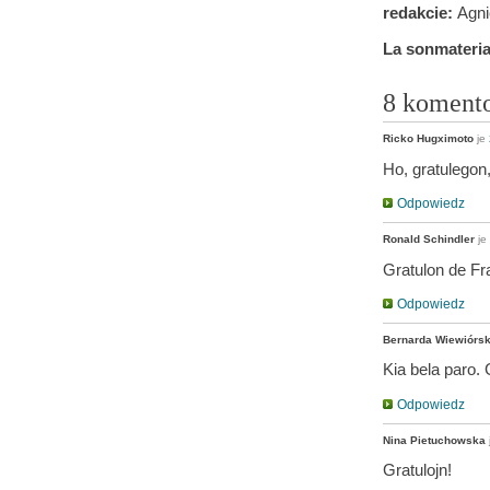
redakcie:
Agnie
La sonmaterial
8 koment
Ricko Hugximoto
je
Ho, gratulegon,
Odpowiedz
Ronald Schindler
je
Gratulon de Fr
Odpowiedz
Bernarda Wiewiórs
Kia bela paro. 
Odpowiedz
Nina Pietuchowska
Gratulojn!