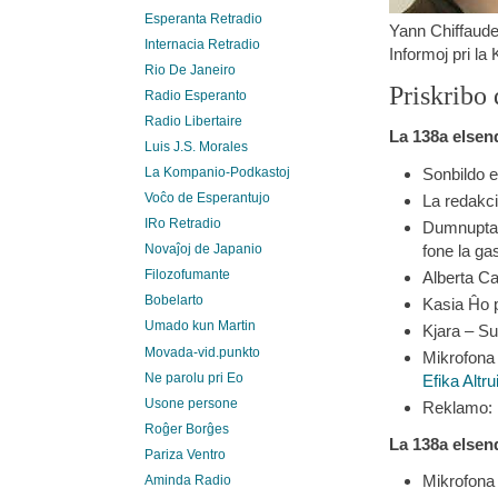
Esperanta Retradio
Yann Chiffaude
Internacia Retradio
Informoj pri la
Rio De Janeiro
Priskribo 
Radio Esperanto
Radio Libertaire
La 138a elsen
Luis J.S. Morales
Sonbildo e
La Kompanio-Podkastoj
Voĉo de Esperantujo
La redakci
IRo Retradio
Dumnupta 
fone la ga
Novaĵoj de Japanio
Filozofumante
Alberta Ca
Bobelarto
Kasia Ĥo p
Umado kun Martin
Kjara – Su
Movada-vid.punkto
Mikrofona 
Ne parolu pri Eo
Efika Altr
Usone persone
Reklamo:
Roĝer Borĝes
La 138a elsen
Pariza Ventro
Mikrofona 
Aminda Radio