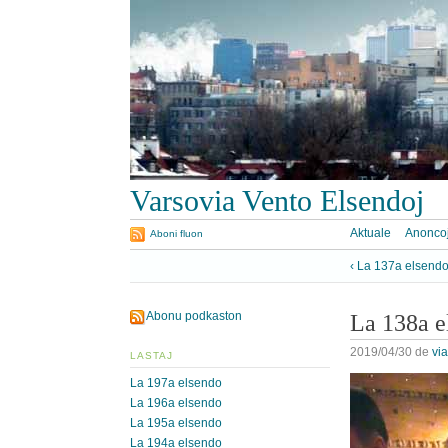
Varsovia Vento Elsendoj
Aktuale
Anonco
Aboni fluon
‹ La 137a elsend
Abonu podkaston
La 138a e
2019/04/30
de
vi
LASTAJ
La 197a elsendo
La 196a elsendo
La 195a elsendo
La 194a elsendo