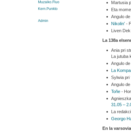
Muzaiko.Fluo
Martusia p
Kern.Punkto
Eta mome
Angulo d
Admin
Nikolin’
- F
Liven Dek
La 138a elsen
Ania pri st
La jutuba 
Angulo d
La Kompa
Sylwia pri 
Angulo de 
Toñe
- Hor
Agnieszka 
31.05 – 2.
La redakci
Georgo H
En la varsovi