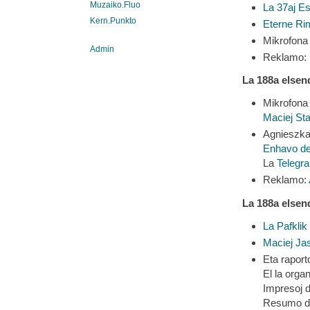
Muzaiko.Fluo
La 37aj E
Kern.Punkto
Eterne Ri
Mikrofona 
Admin
Reklamo:
La
188a
elsen
Mikrofona 
Maciej Sta
Agnieszka 
Enhavo de
La
Telegr
Reklamo:
La
188a
elsen
La Pafklik
Maciej Ja
Eta raport
El la orga
Impresoj 
Resumo de