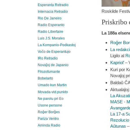
Esperanta Retradio
Roskilde Festi
Internacia Retradio
Rio De Janeiro
Priskribo 
Radio Esperanto
Radio Libertaire
La
188a
elsen
Luis J.S. Morales
Roĝer Bo
La Kompanio-Podkastoj
La redakc
Voĉo de Esperantujo
Ligilo al
Ro
IRo Retradio
Kapriol’
– V
Novaĵoj de Japanio
Kuri por K
Filozofumante
Novaĵoj pr
Bobelarto
Baldaŭ ĈA
Umado kun Martin
Aktualaĵoj:
Movada-vid.punkto
La Akuzati
Ne parolu pri Eo
MASE - Me
Usone persone
Avangarde
Roĝer Borĝes
La 17-a S
Pariza Ventro
Rezolucio 
Aminda Radio
Aŭtunas – 