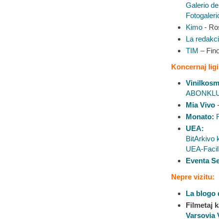
Galerio de
Fotogaleri
Kimo
- Ros
La redakc
TIM
– Fino
Koncernaj ligi
Vinilkos
ABONKLU
Mia Vivo
-
Monato
:
UEA:
BitArkivo
UEA-Facil
Eventa S
Nepre vizitu:
La blogo
Filmetaj k
Varsovia 