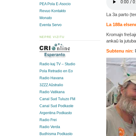
PEA Pola E-Asocio
Revuo Kontakto
La 3a parto (t
Monato
La 188a elsend
Eventa Servo
Kromajn freŝaj
NEPRE VIZITU
ankaŭ la jutub
Subtenu nin:
P
Radio kaj TV – Studio
Pola Retradio en Eo
Radio Havana
3ZZZ Aŭstralio
Radio Vatikana
Canal Sud Tuluzo FM
Canal Sud Podkaste
Argentina Podkasto
Radio Frei
Radio Verda
Budhisma Podkasto