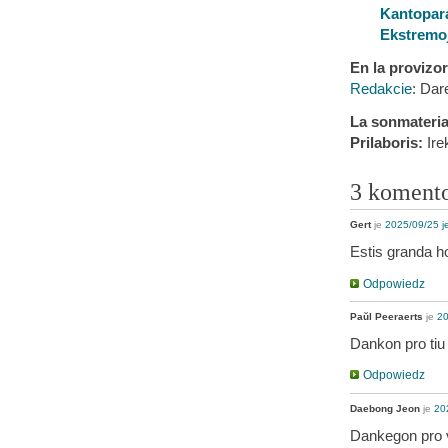
Kantopar
Ekstremo
En la provizo
Redakcie
: Dar
La sonmaterial
Prilaboris:
Ire
3 koment
Gert
je
2025/09/25 j
Estis granda ho
Odpowiedz
Paŭl Peeraerts
je
20
Dankon pro tiu 
Odpowiedz
Daebong Jeon
je
20
Dankegon pro v