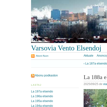
Varsovia Vento Elsendoj
Aktuale
Anonco
Aboni fluon
‹ La 187a elsend
Abonu podkaston
La 188a e
2025/09/25
de
vi
LASTAJ
La 197a elsendo
La 196a elsendo
La 195a elsendo
La 194a elsendo