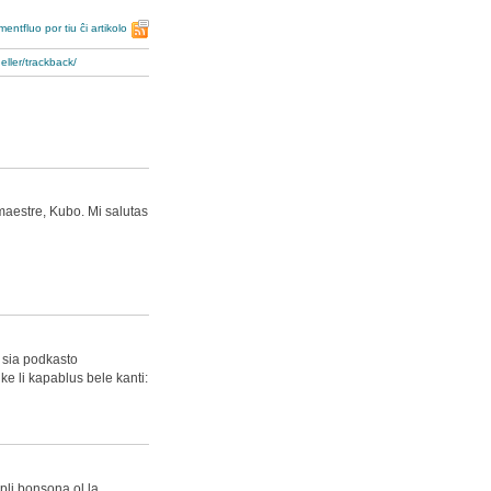
entfluo por tiu ĉi artikolo
eller/trackback/
maestre, Kubo. Mi salutas
n sia podkasto
ke li kapablus bele kanti:
pli bonsona ol la