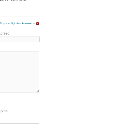
 ĉi por nuligi vian komenton
adreso
opców.