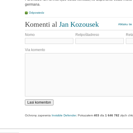
germana.
Odpowiedz
Komenti al
Jan Kozousek
Alklaku tie
Nomo
Retpoŝtadreso
Ret
Via komento
Ochronę zapewnia
Invisible Defender
. Pokazałem
403
dla
1 646 782
złych chł