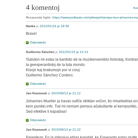
4 komentoj
Kom
Respurada ligilo:
https://www.podkasto.net/arkivejo/intervjuo-kun-johannes-mu
Hanka
je
2012/01/14 je 18:59
Brave!
Odpowiedz
Guillermo Sánchez
je
2012/01/15 je 12:13
!Saluton mi estas la kantisto de la muzikensemblo Amindaj, Kontra
la geesperantistoj de la tuta mondo.
Kisojn kaj brakumojn por vi cxiuj
Guillermo Sánchez Cordero.
Odpowiedz
Jan Kozousek
je
2015/08/13 je 21:12
Johannes Mueller ja havas sufiĉe striktan voĉon, tio rimarkeblas e
kern.punkto.info. Tial mi neniam pensus aŭskultante al kernpunkto, 
Sed efektive li kapablas!
Odpowiedz
Jan Kozousek
je
2015/08/13 je 21:22
Parenteze: En la intervjuo eblas konstati, ke Esperanto estas multe 