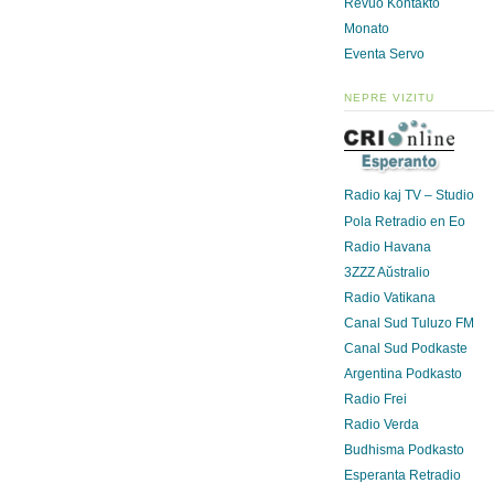
Revuo Kontakto
Monato
Eventa Servo
NEPRE VIZITU
Radio kaj TV – Studio
Pola Retradio en Eo
Radio Havana
3ZZZ Aŭstralio
Radio Vatikana
Canal Sud Tuluzo FM
Canal Sud Podkaste
Argentina Podkasto
Radio Frei
Radio Verda
Budhisma Podkasto
Esperanta Retradio