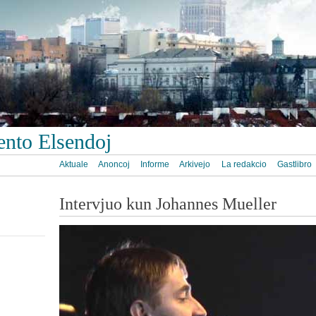
ento Elsendoj
Aktuale
Anoncoj
Informe
Arkivejo
La redakcio
Gastlibro
Intervjuo kun Johannes Mueller