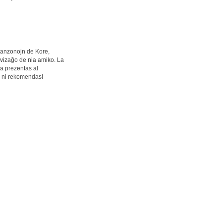
kanzonojn de Kore,
 vizaĝo de nia amiko. La
va prezentas al
e ni rekomendas!