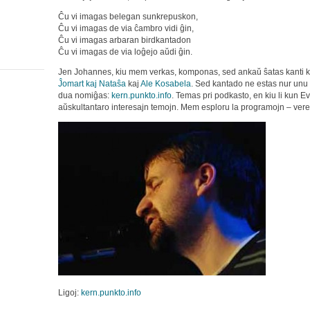
Ĉu vi imagas belegan sunkrepuskon,
Ĉu vi imagas de via ĉambro vidi ĝin,
Ĉu vi imagas arbaran birdkantadon
Ĉu vi imagas de via loĝejo aŭdi ĝin.
Jen Johannes, kiu mem verkas, komponas, sed ankaŭ ŝatas kanti 
Ĵomart kaj Nataŝa
kaj
Ale Kosabela
. Sed kantado ne estas nur unu
dua nomiĝas:
kern.punkto.info
. Temas pri podkasto, en kiu li kun E
aŭskultantaro interesajn temojn. Mem esploru la programojn – ver
Ligoj:
kern.punkto.info