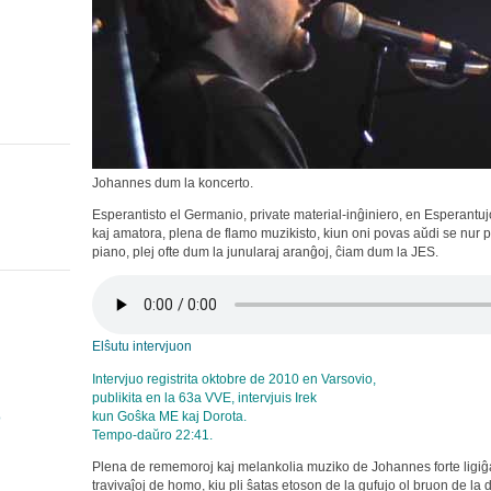
Johannes dum la koncerto.
Esperantisto el Germanio, private material-inĝiniero, en Esperantuj
kaj amatora, plena de flamo muzikisto, kiun oni povas aŭdi se nur p
piano, plej ofte dum la junularaj aranĝoj, ĉiam dum la JES.
Elŝutu intervjuon
Intervjuo registrita oktobre de 2010 en Varsovio,
publikita en la 63a VVE, intervjuis Irek
kun Goŝka ME kaj Dorota.
o
Tempo-daŭro 22:41.
Plena de rememoroj kaj melankolia muziko de Johannes forte ligiĝa
travivaĵoj de homo, kiu pli ŝatas etoson de la gufujo ol bruon de la d