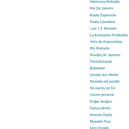
Internacia Retradio
Rio De Janeiro
Radio Esperanto
Radio Libertaire
Luis J.S. Morales
La Kompanio-Podkastoj
Voĉo de Esperantujo
IRo Retradio
Novaĵoj de Japanio
Filozofumante
Bobelarto
Umado kun Martin
Movada-vid.punkto
Ne parolu pri Eo
Usone persone
Roĝer Borĝes
Pariza Ventro
Aminda Radio
Muzaiko.Fluo
Kern.Punkto