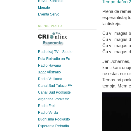
Revuo Kontakto
Tempo-daŭro 2
Monato
Plena de remem
Eventa Servo
esperantistaj t
la diskejo.
NEPRE VIZITU
Ĉu vi imagas 
Ĉu vi imagas d
Ĉu vi imagas a
Ĉu vi imagas de
Radio kaj TV – Studio
Pola Retradio en Eo
Jen Johannes,
Radio Havana
kanti kanzonoj
3ZZZ Aŭstralio
ne estas nur u
Radio Vatikana
Temas pri podka
temojn. Mem es
Canal Sud Tuluzo FM
Canal Sud Podkaste
Argentina Podkasto
Radio Frei
Radio Verda
Budhisma Podkasto
Esperanta Retradio