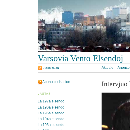
Varsovia Vento Elsendoj
Aktuale
Anonco
Aboni fluon
Abonu podkaston
Intervjuo
LASTAJ
La 197a elsendo
La 196a elsendo
La 195a elsendo
La 194a elsendo
La 193a elsendo