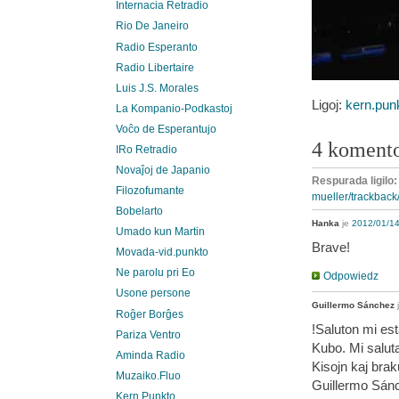
Internacia Retradio
Rio De Janeiro
Radio Esperanto
Radio Libertaire
Luis J.S. Morales
Ligoj:
kern.punk
La Kompanio-Podkastoj
Voĉo de Esperantujo
4 koment
IRo Retradio
Novaĵoj de Japanio
Respurada ligilo
Filozofumante
mueller/trackback
Bobelarto
Hanka
je
2012/01/14
Umado kun Martin
Brave!
Movada-vid.punkto
Ne parolu pri Eo
Odpowiedz
Usone persone
Guillermo Sánchez
Roĝer Borĝes
!Saluton mi es
Pariza Ventro
Kubo. Mi saluta
Aminda Radio
Kisojn kaj brak
Muzaiko.Fluo
Guillermo Sán
Kern.Punkto