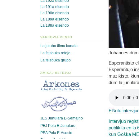
La 192a elsendo
La 191a elsendo
La 190a elsendo
La 189a elsendo
La 188a elsendo
VARSOVIA VENTO
La jutuba filma kanalo
Johannes dum 
La fejsbuka retejo
La fejsbuka grupo
Esperantisto el
Esperantujo in
AMIKAJ RETEJOJ
muzikisto, kiun
dum la junular
Elŝutu intervju
JES Junulara E-Semajno
Intervjuo regis
PEJ Pola E-Junularo
publikita en la 
PEA Pola E-Asocio
kun Goŝka ME 