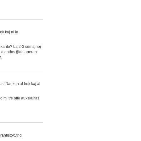
ek kaj al la
a kanto? La 2-3 semajnoj
re atendas ĝian aperon.
n.
es! Dankon al Irek kaj al
 mi tre ofte auxskultas
antisto/Strid