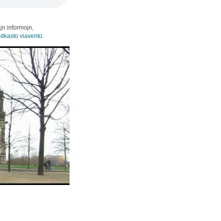
ajn informojn,
dkasto viavento
.