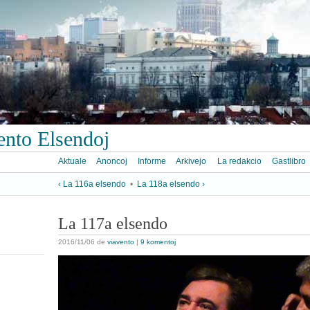
ento Elsendoj
Aktuale
Anoncoj
Informe
Arkivejo
La redakcio
Gastlibro
‹ La 116a elsendo
•
La 118a elsendo ›
La 117a elsendo
2016/11/06
de
viavento
|
9 komentoj