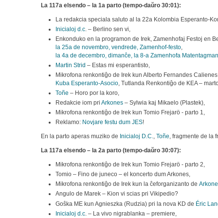
La 117a elsendo – la 1a parto (tempo-daŭro 30:01):
La redakcia speciala saluto al la 22a Kolombia Esperanto-Ko
Inicialoj d.c
. – Berlino sen vi,
Enkonduko en la programon de Irek, Zamenhofaj Festoj en Be
la 25a de novembro, vendrede, Zamenhof-festo
,
la 4a de decembro, dimanĉe, la 8-a Zamenhofa Matentagma
Martin Strid
– Estas mi esperantisto,
Mikrofona renkontiĝo de Irek kun Alberto Fernandes Calienes,
Kuba Esperanto-Asocio
, Tutlanda Renkontiĝo de KEA – mart
Toñe
– Horo por la koro,
Redakcie iom pri
Arkones
– Sylwia kaj Mikaelo (Plastek),
Mikrofona renkontiĝo de Irek kun Tomio Frejarö - parto 1,
Reklamo:
Novjare festu dum JES
!
En la parto aperas muziko de
Inicialoj D.C.
,
Toñe
, fragmente de la f
La 117a elsendo – la 2a parto (tempo-daŭro 30:07):
Mikrofona renkontiĝo de Irek kun Tomio Frejarö - parto 2,
Tomio – Fino de juneco – el koncerto dum Arkones,
Mikrofona renkontiĝo de Irek kun la ĉeforganizanto de
Arkone
Angulo de Marek – Kion vi scias pri Vikipedio?
Goŝka ME kun Agnieszka (Rudzia) pri la nova KD de
Éric Lan
Inicialoj d.c
. – La vivo nigrablanka – premiere,