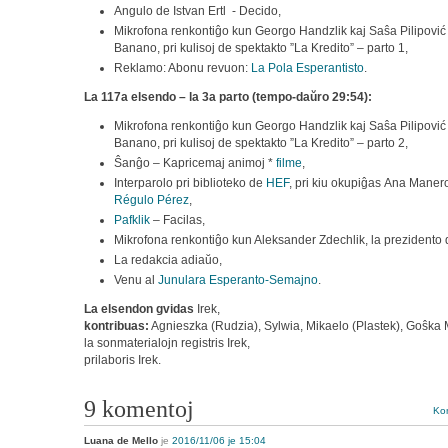
Angulo de Istvan Ertl - Decido,
Mikrofona renkontiĝo kun Georgo Handzlik kaj Saŝa Pilipović 
Banano, pri kulisoj de spektakto ”La Kredito” – parto 1,
Reklamo: Abonu revuon:
La Pola Esperantisto
.
La 117a elsendo – la 3a parto (tempo-daŭro 29:54):
Mikrofona renkontiĝo kun Georgo Handzlik kaj Saŝa Pilipović 
Banano, pri kulisoj de spektakto ”La Kredito” – parto 2,
Ŝanĝo – Kapricemaj animoj *
filme
,
Interparolo pri biblioteko de
HEF
, pri kiu okupiĝas Ana Maner
Régulo Pérez
,
Pafklik
– Facilas,
Mikrofona renkontiĝo kun Aleksander Zdechlik, la prezidento
La redakcia adiaŭo,
Venu al
Junulara Esperanto-Semajno
.
La elsendon gvidas
Irek,
kontribuas:
Agnieszka (Rudzia), Sylwia, Mikaelo (Plastek), Goŝka 
la sonmaterialojn registris Irek,
prilaboris Irek.
9 komentoj
Kom
Luana de Mello
je
2016/11/06 je 15:04