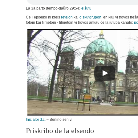
La 3a parto (tempo-daŭro 29:54)
elŝutu
Ĉe Fejsbuko ni kreis
retejon
kaj
diskutgrupon
, en kiuj vi trovos freŝ
fotojn kaj filmetojn - filmetojn vi trovos ankaŭ ĉe la jutuba kanalo:
po
Inicialoj d.c
. – Berlino sen vi
Priskribo de la elsendo