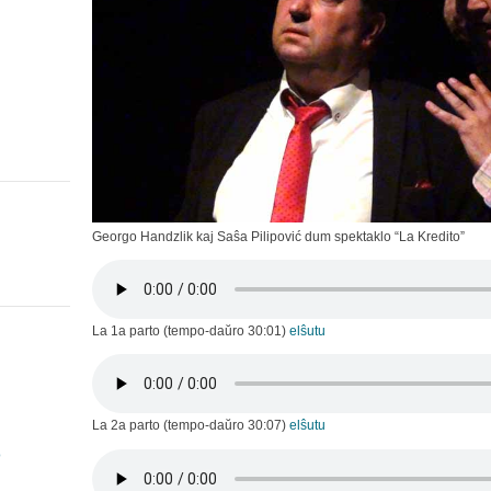
Georgo Handzlik kaj Saŝa Pilipović dum spektaklo “La Kredito”
La 1a parto (tempo-daŭro 30:01)
elŝutu
La 2a parto (tempo-daŭro 30:07)
elŝutu
o