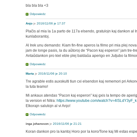
bla bla bla <3
Odpowiedz
Anjo
je
2016/11/06 je 17:37
Plaĉis al mia la 1a parto de 117a elsendo, gratulojn kaj dankon al Ir
kunlaborantoj.
Al Irek unu demando: Kiam fin-fine aperos la filmo pri mia plej nov
jam de longe pasis, la du aŭtoroj de “Pacon kaj esperon” jam tre-t
Antaŭdankon pro kiel eble plej baldaŭa aperigo en Jutjubo la filmo
Odpowiedz
Marta
je
2016/11/06 je 20:10
Tre agrable estis auxskulti tiun cxi elsendon kaj rememori pri Arkon
la tuta teamo!
Mi ankaux atendas “Pacon kaj esperon” kaj gxis la tempo de aperigo
la version el Nitra:
https://www.youtube.com/watch?v=4lSLdY3yF_k
Elkorajn salutojn al vi Anjo!
Odpowiedz
inga johansson
je
2016/11/06 je 21:21
Koran dankon pro la kantoj Horo por la koro/Tone kaj Mi estas esper