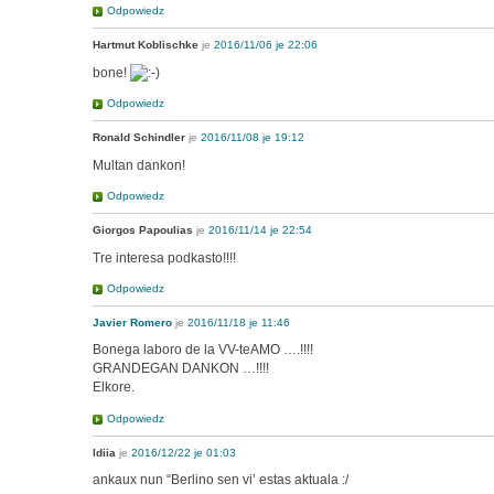
Odpowiedz
Hartmut Koblischke
je
2016/11/06 je 22:06
bone!
Odpowiedz
Ronald Schindler
je
2016/11/08 je 19:12
Multan dankon!
Odpowiedz
Giorgos Papoulias
je
2016/11/14 je 22:54
Tre interesa podkasto!!!!
Odpowiedz
Javier Romero
je
2016/11/18 je 11:46
Bonega laboro de la VV-teAMO ….!!!!
GRANDEGAN DANKON …!!!!
Elkore.
Odpowiedz
ldiia
je
2016/12/22 je 01:03
ankaux nun “Berlino sen vi’ estas aktuala :/