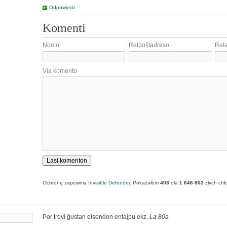
Odpowiedz
Komenti
Nomo
Retpoŝtadreso
Ret
Via komento
Ochronę zapewnia
Invisible Defender
. Pokazałem
403
dla
1 646 802
złych chł
Por trovi ĝustan elsendon entajpu ekz.
La 80a