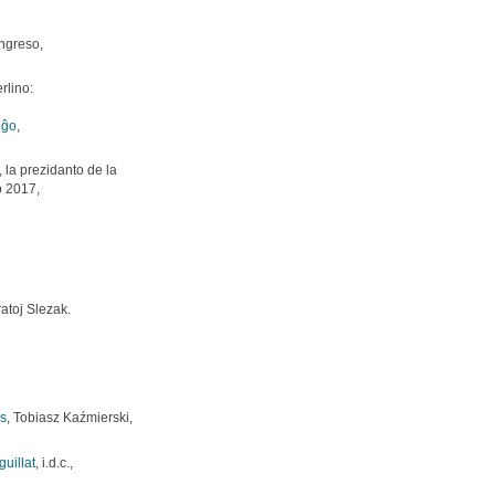
ngreso,
rlino:
nĝo
,
 la prezidanto de la
o 2017,
ratoj Slezak.
s
, Tobiasz Kaźmierski,
guillat
, i.d.c.,