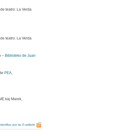
de teatro: La Verda
de teatro: La Verda
o –
Biblioteko de Juan
 de
PEA
,
ME kaj Marek,
entfluo por tiu ĉi artikolo