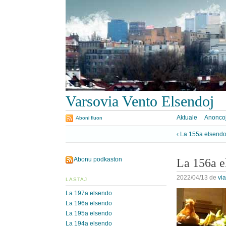
Varsovia Vento Elsendoj
Aktuale
Anonco
Aboni fluon
‹ La 155a elsend
Abonu podkaston
La 156a e
2022/04/13
de
vi
LASTAJ
La 197a elsendo
La 196a elsendo
La 195a elsendo
La 194a elsendo