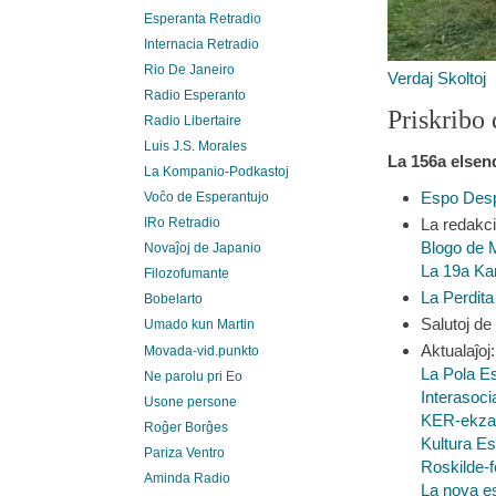
Esperanta Retradio
Internacia Retradio
Rio De Janeiro
Verdaj Skoltoj
Radio Esperanto
Priskribo 
Radio Libertaire
Luis J.S. Morales
La 156a elsen
La Kompanio-Podkastoj
Espo Des
Voĉo de Esperantujo
La redakc
IRo Retradio
Blogo de M
Novaĵoj de Japanio
La 19a Kan
Filozofumante
La Perdit
Bobelarto
Salutoj de
Umado kun Martin
Aktualaĵoj:
Movada-vid.punkto
La Pola E
Ne parolu pri Eo
Interasoc
Usone persone
KER-ekza
Roĝer Borĝes
Kultura Es
Pariza Ventro
Roskilde-f
Aminda Radio
La nova es