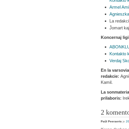
Kontakto k
Armel Ami
Agnieszk
La redakci
Ĵomart kaj
Koncernaj ligi
ABONKLUB
Kontakto k
Verdaj Sko
En la varsovi
redakcie:
Agni
Kamil.
La sonmaterial
prilaboris:
Ire
2 koment
Paŭl Peeraerts
je
20