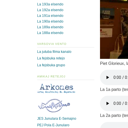
La 193a elsendo
La 192a elsendo
La 191a elsendo
La 190a elsendo
La 189a elsendo
La 188a elsendo
VARSOVIA VENTO
La jutuba filma kanalo
La fejsbuka retejo
Piet Glorieux, 
La fejsbuka grupo
AMIKAJ RETEJOJ
La 1a parto (t
La 2a parto (t
JES Junulara E-Semajno
PEJ Pola E-Junularo