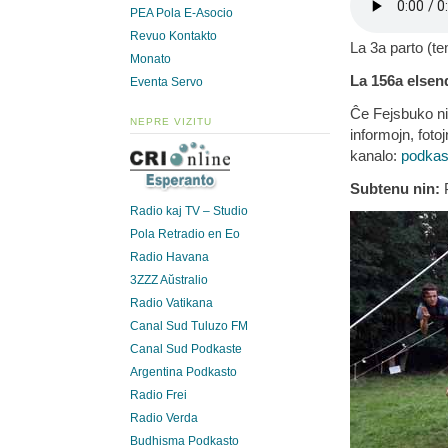
PEA Pola E-Asocio
Revuo Kontakto
La 3a parto (t
Monato
La 156a elsend
Eventa Servo
Ĉe Fejsbuko ni
NEPRE VIZITU
informojn, fotoj
kanalo:
podkas
Subtenu nin:
P
Radio kaj TV – Studio
Pola Retradio en Eo
Radio Havana
3ZZZ Aŭstralio
Radio Vatikana
Canal Sud Tuluzo FM
Canal Sud Podkaste
Argentina Podkasto
Radio Frei
Radio Verda
Budhisma Podkasto