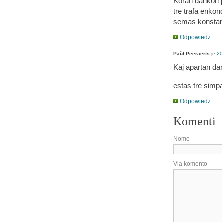
Koran dankon p
tre trafa enkon
semas konsta
Odpowiedz
Paŭl Peeraerts
je
20
Kaj apartan dan
estas tre simpa
Odpowiedz
Komenti
Nomo
Via komento