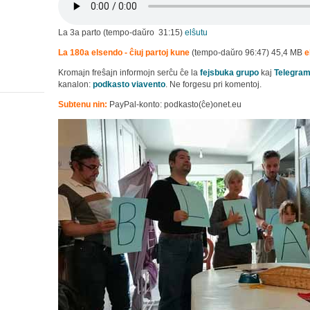
La 3a parto (tempo-daŭro 31:15)
elŝutu
La 180a elsendo - ĉiuj partoj kune
(tempo-daŭro 96:47) 45,4 MB
e
Kromajn freŝajn informojn serĉu ĉe la
fejsbuka grupo
kaj
Telegra
kanalon:
podkasto viavento
. Ne forgesu pri komentoj.
Subtenu nin:
PayPal-konto: podkasto(ĉe)onet.eu