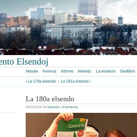
ento Elsendoj
Aktuale
Anoncoj
Informe
Arkivejo
La redakcio
Gastlibro
‹ La 179a elsendo
•
La 181a elsendo ›
La 180a elsendo
2024/11/29
de
viavento
|
3 komentoj