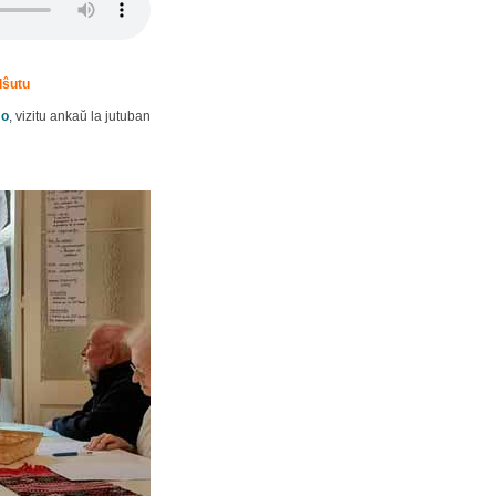
lŝutu
mo
, vizitu ankaŭ la jutuban