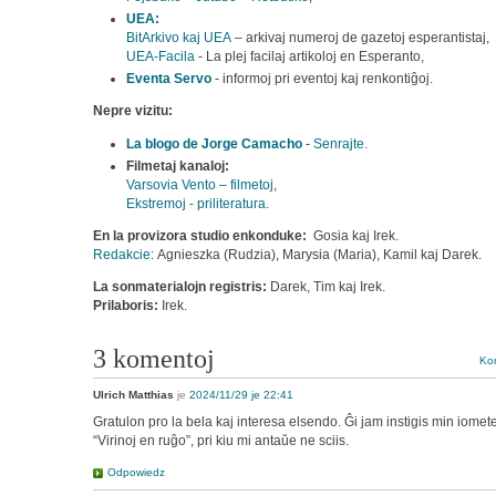
UEA:
BitArkivo
kaj UEA
– arkivaj numeroj de gazetoj esperantistaj,
UEA-Facila
- La plej facilaj artikoloj en Esperanto,
Eventa Servo
- informoj pri eventoj kaj renkontiĝoj.
Nepre vizitu:
La blogo de Jorge Camacho
-
Senrajte
.
Filmetaj kanaloj:
Varsovia Vento – filmetoj
,
Ekstremoj - priliteratura
.
En la provizora studio enkonduke:
Gosia kaj Irek.
Redakcie
: Agnieszka (Rudzia), Marysia (Maria), Kamil kaj Darek.
La sonmaterialojn registris:
Darek, Tim kaj Irek.
Prilaboris:
Irek.
3 komentoj
Kom
Ulrich Matthias
je
2024/11/29 je 22:41
Gratulon pro la bela kaj interesa elsendo. Ĝi jam instigis min iomet
“Virinoj en ruĝo”, pri kiu mi antaŭe ne sciis.
Odpowiedz