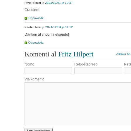
Fritz Hilpert
je
2024/12/01 je 10:47
Gratulon!
Odpowiedz
Peeter Aitai
je
2024/12/04 je 11:12
Dankon al vi por la elsendo!
Odpowiedz
Komenti al
Fritz Hilpert
Alklaku tie
Nomo
Retpoŝtadreso
Ret
Via komento