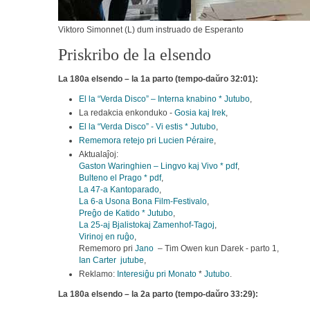
Viktoro Simonnet (L) dum instruado de Esperanto
Priskribo de la elsendo
La
180a
elsendo
– la 1a parto (tempo-daŭro 32:01):
El la “Verda Disco” – Interna knabino * Jutubo
,
La redakcia enkonduko -
Gosia kaj Irek
,
El la “Verda Disco” - Vi estis * Jutubo
,
Rememora retejo pri Lucien Péraire
,
Aktualaĵoj:
Gaston Waringhien – Lingvo kaj Vivo * pdf
,
Bulteno el Prago * pdf
,
La 47-a Kantoparado
,
La 6-a Usona Bona Film-Festivalo
,
Preĝo de Katido * Jutubo
,
La 25-aj Bjalistokaj Zamenhof-Tagoj
,
Virinoj en ruĝo
,
Rememoro pri
Jano
– Tim Owen kun Darek - parto 1,
Ian Carter jutube
,
Reklamo:
Interesiĝu pri Monato
*
Jutubo
.
La
180
a
elsendo
– la 2a parto (tempo-daŭro 33:29):