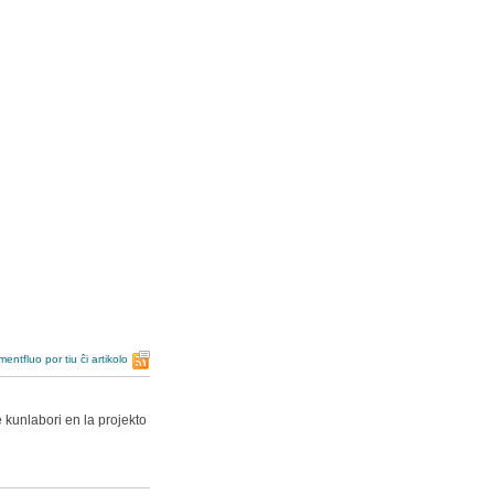
entfluo por tiu ĉi artikolo
e kunlabori en la projekto