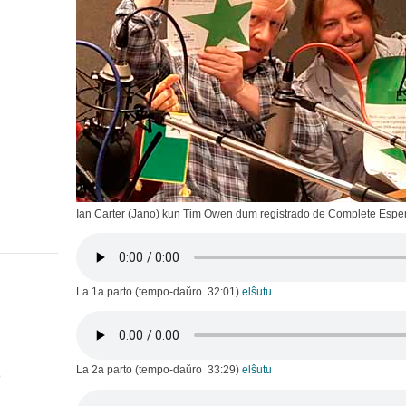
Ian Carter (Jano) kun Tim Owen dum registrado de Complete Espe
La 1a parto (tempo-daŭro 32:01)
elŝutu
La 2a parto (tempo-daŭro 33:29)
elŝutu
o