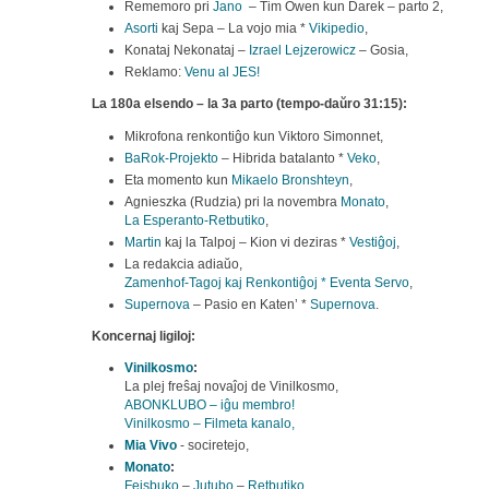
Rememoro pri
Jano
– Tim Owen kun Darek – parto 2,
Asorti
kaj Sepa – La vojo mia *
Vikipedio
,
Konataj Nekonataj –
Izrael Lejzerowicz
– Gosia,
Reklamo:
Venu al JES!
La 180
a
elsendo
– la 3a parto (tempo-daŭro 31:15):
Mikrofona renkontiĝo kun Viktoro Simonnet,
BaRok-Projekto
– Hibrida batalanto *
Veko
,
Eta momento kun
Mikaelo Bronshteyn
,
Agnieszka (Rudzia) pri la novembra
Monato
,
La Esperanto-Retbutiko
,
Martin
kaj la Talpoj – Kion vi deziras *
Vestiĝoj
,
La redakcia adiaŭo,
Zamenhof-Tagoj kaj Renkontiĝoj * Eventa Servo
,
Supernova
– Pasio en Katen’ *
Supernova
.
Koncernaj ligiloj:
Vinilkosmo
:
La plej freŝaj novaĵoj de Vinilkosmo,
ABONKLUBO – iĝu membro!
Vinilkosmo – Filmeta kanalo,
Mia Vivo
- sociretejo,
Monato
:
Fejsbuko
–
Jutubo
–
Retbutiko
,