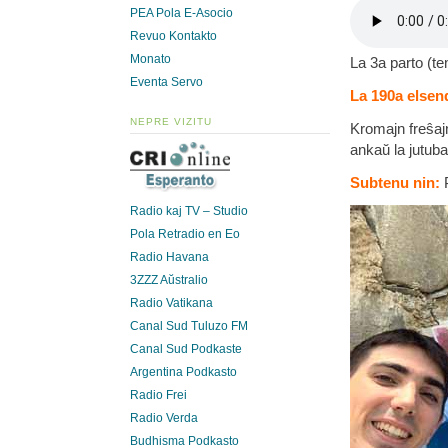
PEA Pola E-Asocio
Revuo Kontakto
Monato
La 3a parto (t
Eventa Servo
La 190a elsend
NEPRE VIZITU
Kromajn freŝaj
ankaŭ la jutub
Subtenu nin:
Radio kaj TV – Studio
Pola Retradio en Eo
Radio Havana
3ZZZ Aŭstralio
Radio Vatikana
Canal Sud Tuluzo FM
Canal Sud Podkaste
Argentina Podkasto
Radio Frei
Radio Verda
Budhisma Podkasto