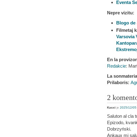
Eventa S
Nepre vizitu:
Blogo de
Filmetaj k
Varsovia 
Kantopar
Ekstremo
En la provizo
Redakcie
: Mar
La sonmaterial
Prilaboris:
Ag
2 koment
Kasxi
je
2025/12/05 
Saluton al cla 
Epizodo, kvan
Dobrzyński.
Ankaux mi salu