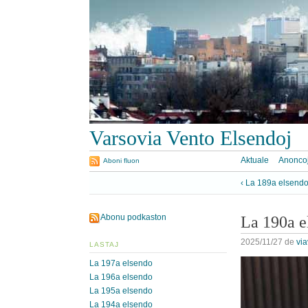
Varsovia Vento Elsendoj
Aktuale
Anonco
Aboni fluon
‹ La 189a elsend
Abonu podkaston
La 190a e
2025/11/27
de
vi
LASTAJ
La 197a elsendo
La 196a elsendo
La 195a elsendo
La 194a elsendo