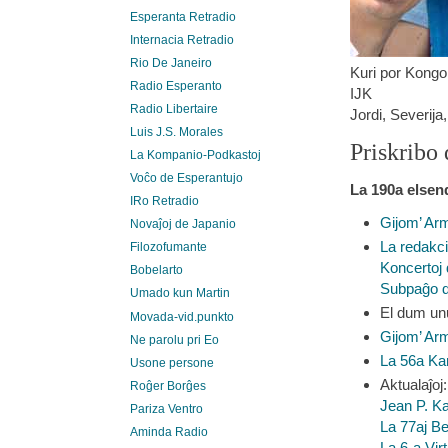
Esperanta Retradio
Internacia Retradio
Rio De Janeiro
Kuri por Kongo 
Radio Esperanto
IJK
Radio Libertaire
Jordi, Severija
Luis J.S. Morales
Priskribo 
La Kompanio-Podkastoj
Voĉo de Esperantujo
La 190a elsen
IRo Retradio
Gijom’ Ar
Novaĵoj de Japanio
La redakc
Filozofumante
Koncertoj
Bobelarto
Subpaĝo 
Umado kun Martin
El dum un
Movada-vid.punkto
Gijom’ Ar
Ne parolu pri Eo
La 56a Ka
Usone persone
Aktualaĵoj:
Roĝer Borĝes
Jean P. Ka
Pariza Ventro
La 77aj Be
Aminda Radio
La 6-a Vi