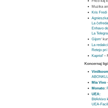
Frico kaj 
Muzika an
Kris Fredi
Agnieszka
La ĉefredak
Enhavo de
La Telegr
Gijom
‘ ku
La redakc
Retejo pri
Kapriol’
– M
Koncernaj ligi
Vinilkos
ABONKLU
Mia Vivo
-
Monato
:
UEA:
BitArkivo
UEA-Facil