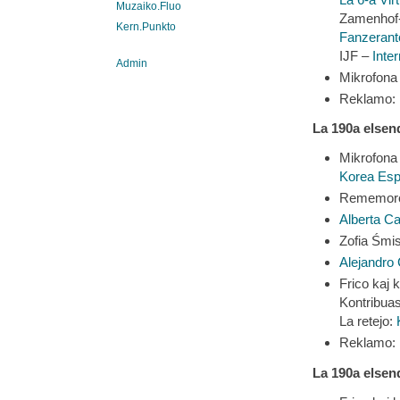
Muzaiko.Fluo
Zamenhof-
Kern.Punkto
Fanzeranto
IJF –
Inte
Admin
Mikrofona 
Reklamo:
La 190a elsen
Mikrofona 
Korea Esp
Rememoro
Alberta C
Zofia Śmis
Alejandro
Frico kaj 
Kontribuas
La retejo:
Reklamo: 
La 190a elsen