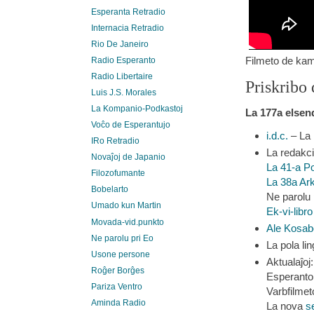
Esperanta Retradio
Internacia Retradio
Rio De Janeiro
Filmeto de ka
Radio Esperanto
Radio Libertaire
Priskribo 
Luis J.S. Morales
La Kompanio-Podkastoj
La
177a
elsen
Voĉo de Esperantujo
i.d.c.
– La
IRo Retradio
La redakc
Novaĵoj de Japanio
La 41-a P
Filozofumante
La 38a A
Bobelarto
Ne parolu 
Umado kun Martin
Ek-vi-libro
Movada-vid.punkto
Ale Kosab
Ne parolu pri Eo
La pola li
Usone persone
Aktualaĵoj:
Roĝer Borĝes
Esperanto
Pariza Ventro
Varbfilmet
Aminda Radio
La nova
s