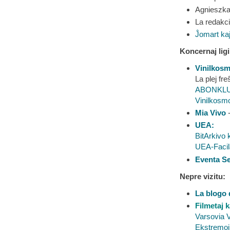
Agnieszka 
La redakci
Ĵomart ka
Koncernaj ligi
Vinilkos
La plej fr
ABONKLUB
Vinilkosmo
Mia Vivo
-
UEA:
BitArkivo
UEA-Facil
Eventa S
Nepre vizitu:
La blogo
Filmetaj k
Varsovia V
Ekstremoj -