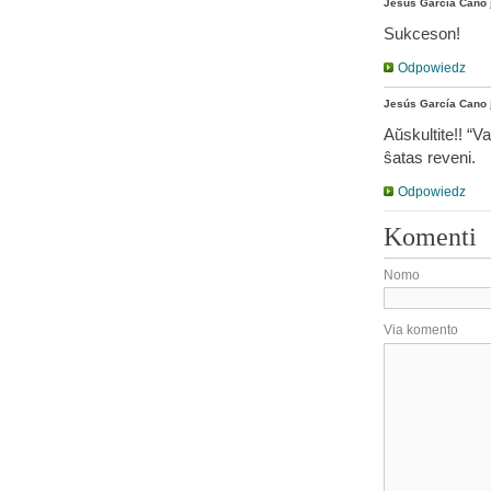
Jesús García Cano
Sukceson!
Odpowiedz
Jesús García Cano
Aŭskultite!! “V
ŝatas reveni.
Odpowiedz
Komenti
Nomo
Via komento