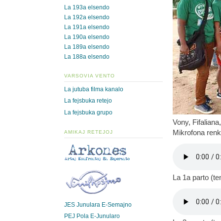
La 193a elsendo
La 192a elsendo
La 191a elsendo
La 190a elsendo
La 189a elsendo
La 188a elsendo
VARSOVIA VENTO
La jutuba filma kanalo
La fejsbuka retejo
La fejsbuka grupo
Vony, Fifaliana
Mikrofona renk
AMIKAJ RETEJOJ
La 1a parto (t
JES Junulara E-Semajno
PEJ Pola E-Junularo