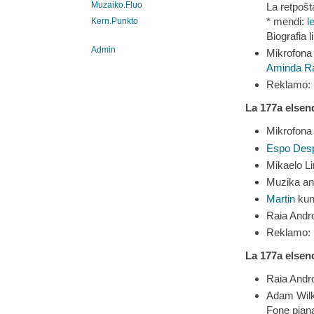
Muzaiko.Fluo
La retpoŝt
* mendi:
l
Kern.Punkto
Biografia 
Admin
Mikrofona 
Aminda Ra
Reklamo:
La
177
a
elsen
Mikrofona 
Espo Des
Mikaelo Li
Muzika an
Martin
kun 
Raia Andr
Reklamo:
La
177
a
elsen
Raia Andr
Adam Wilku
Fone pian