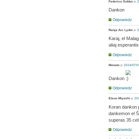
Federico Gobbo
je
2
Dankon
Odpowiedz
Ranja Arc Lydie
je
2
Karaj, el Malag
aliaj esperanti
Odpowiedz
Monato
je
2024/07/0
Dankon
Odpowiedz
Etsuo Miyoshi
je
202
Koran dankon p
dankemon el Ŝi
superas 35 cels
Odpowiedz