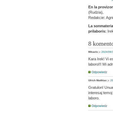
En la provizo
(Rudzia),
Redakcie: Agni
La sonmaterial
prilaboris:
Ire
8 koment
Mikaelo
je
2024/06/3
Kara Irek! Vi es
laboro!!! Mi ad
Odpowiedz
Ulrich Matthias
je
20
Gratulon! Unuaf
interesaj temoj
laboro.
Odpowiedz