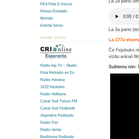
La 2a parto (t
PEA Pola E-Asocio
Revuo Kontakto
Monato
Eventa Servo
La 3a parto (t
NEPRE VIZITU
La 177a elsend
Ĉe Fejsbuko ni
vizitu ankaŭ fi
Radio kaj TV – Studio
Subtenu nin:
P
Pola Retradio en Eo
Radio Havana
3ZZZ Aŭstralio
Radio Vatikana
Canal Sud Tuluzo FM
Canal Sud Podkaste
Argentina Podkasto
Radio Frei
Radio Verda
Budhisma Podkasto