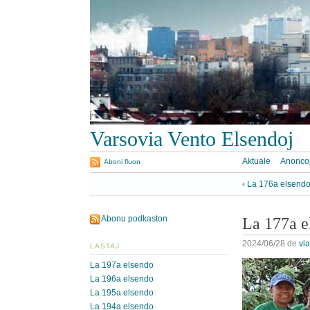
Varsovia Vento Elsendoj
Aktuale
Anonco
Aboni fluon
‹ La 176a elsend
Abonu podkaston
La 177a e
2024/06/28
de
vi
LASTAJ
La 197a elsendo
La 196a elsendo
La 195a elsendo
La 194a elsendo