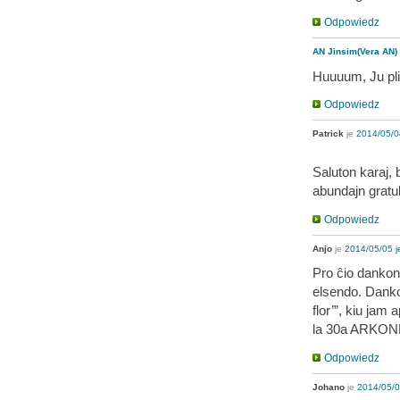
Odpowiedz
AN Jinsim(Vera AN)
Huuuum, Ju pli
Odpowiedz
Patrick
je
2014/05/0
Saluton karaj,
abundajn gratu
Odpowiedz
Anjo
je
2014/05/05 j
Pro ĉio dankon,
elsendo. Danko
flor’”, kiu jam
la 30a ARKONES,
Odpowiedz
Johano
je
2014/05/0