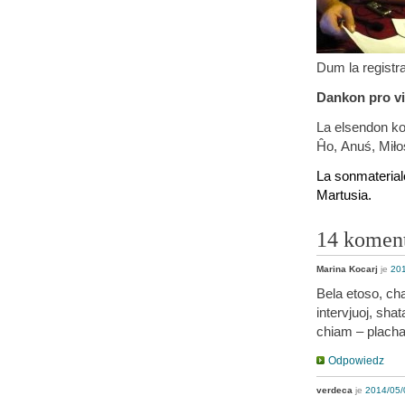
Dum la registr
Dankon pro vi
La elsendon ko
Ĥo, Anuś, Miło
La sonmaterialo
Martusia.
14 komen
Marina Kocarj
je
201
Bela etoso, cha
intervjuoj, sh
chiam – plachas
Odpowiedz
verdeca
je
2014/05/