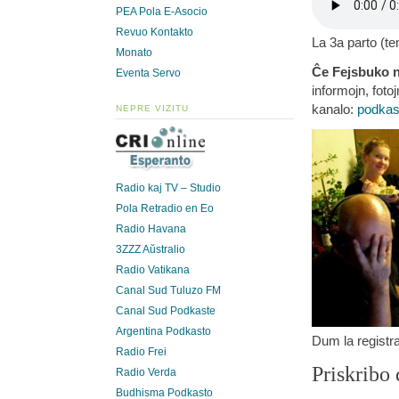
PEA Pola E-Asocio
Revuo Kontakto
La 3a parto (t
Monato
Ĉe Fejsbuko n
Eventa Servo
informojn, fotoj
kanalo:
podkas
NEPRE VIZITU
Radio kaj TV – Studio
Pola Retradio en Eo
Radio Havana
3ZZZ Aŭstralio
Radio Vatikana
Canal Sud Tuluzo FM
Canal Sud Podkaste
Argentina Podkasto
Dum la registr
Radio Frei
Priskribo 
Radio Verda
Budhisma Podkasto