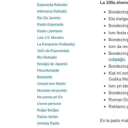
La 100a elsen
Esperanta Retradio
Internacia Retradio
Bondeziro
Rio De Janeiro
Eta trariga
Radio Esperanto
Bondeziro
Radio Libertaire
Iom festa 
Luis J.S. Morales
Bondeziro
La Kompanio-Podkastoj
Iom da re
Voĉo de Esperantujo
Bondeziro
IRo Retradio
subpaĝo
,
Novaĵoj de Japanio
Bondeziro
Filozofumante
Kial mi es
Bobelarto
Goŝka Me 
Umado kun Martin
Iom pri id
Movada-vid.punkto
Bondeziro
Ne parolu pri Eo
Roman Dobr
Usone persone
Reklamo pr
Roĝer Borĝes
Pariza Ventro
En la parto ma
Aminda Radio