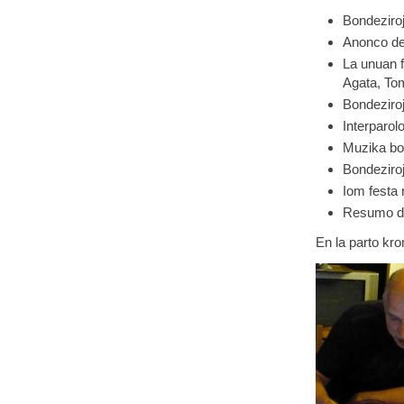
Bondeziro
Anonco de 
La unuan f
Agata, To
Bondeziro
Interparol
Muzika bo
Bondeziroj
Iom festa 
Resumo de
En la parto k