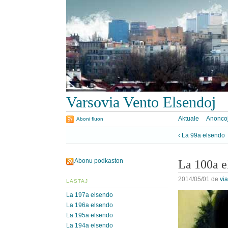
Varsovia Vento Elsendoj
Aktuale
Anonco
Aboni fluon
‹ La 99a elsendo
Abonu podkaston
La 100a e
2014/05/01
de
vi
LASTAJ
La 197a elsendo
La 196a elsendo
La 195a elsendo
La 194a elsendo