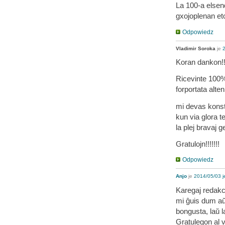
La 100-a elsen
gxojoplenan et
Odpowiedz
Vladimir Soroka
je
2
Koran dankon!!
Ricevinte 100%
forportata alt
mi devas konsta
kun via glora t
la plej bravaj 
Gratulojn!!!!!!!
Odpowiedz
Anjo
je
2014/05/03 j
Karegaj redakci
mi ĝuis dum aŭ
bongusta, laŭ l
Gratulegon al v