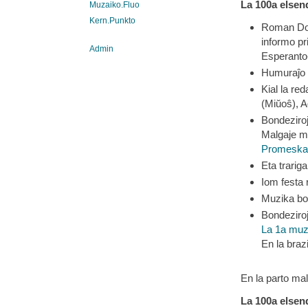
La 100a elsen
Muzaiko.Fluo
Kern.Punkto
Roman Dobr
informo pr
Admin
Esperanto
Humuraĵo
Kial la re
(Miŭoŝ), 
Bondeziro
Malgaje mi
Promeska
Eta trariga
Iom festa 
Muzika bo
Bondeziro
La 1a muz
En la brazi
En la parto mal
La 100a elsen