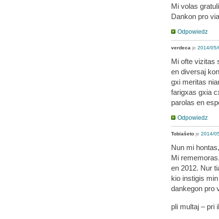
Mi volas gratul
Dankon pro via
Odpowiedz
verdeca
je
2014/05/
Mi ofte vizitas
en diversaj kon
gxi meritas nia
farigxas gxia c
parolas en esp
Odpowiedz
Tobiaŝeto
je
2014/05
Nun mi hontas,
Mi rememoras, k
en 2012. Nur ti
kio instigis min
dankegon pro v
pli multaj – pr