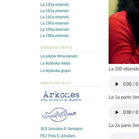
La 193a elsendo
La 192a elsendo
La 191a elsendo
La 190a elsendo
La 189a elsendo
La 188a elsendo
VARSOVIA VENTO
La jutuba filma kanalo
La fejsbuka retejo
La 100 elsendo
La fejsbuka grupo
AMIKAJ RETEJOJ
La 1a parto (t
La 2a parto (t
JES Junulara E-Semajno
PEJ Pola E-Junularo